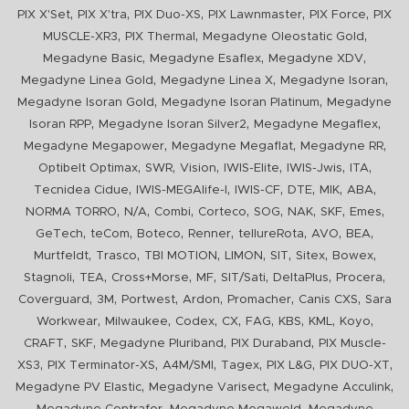
,
,
,
,
,
PIX X'Set
PIX X'tra
PIX Duo-XS
PIX Lawnmaster
PIX Force
PIX
,
,
,
MUSCLE-XR3
PIX Thermal
Megadyne Oleostatic Gold
,
,
,
Megadyne Basic
Megadyne Esaflex
Megadyne XDV
,
,
,
Megadyne Linea Gold
Megadyne Linea X
Megadyne Isoran
,
,
Megadyne Isoran Gold
Megadyne Isoran Platinum
Megadyne
,
,
,
Isoran RPP
Megadyne Isoran Silver2
Megadyne Megaflex
,
,
,
Megadyne Megapower
Megadyne Megaflat
Megadyne RR
,
,
,
,
,
,
Optibelt Optimax
SWR
Vision
IWIS-Elite
IWIS-Jwis
ITA
,
,
,
,
,
,
Tecnidea Cidue
IWIS-MEGAlife-I
IWIS-CF
DTE
MIK
ABA
,
,
,
,
,
,
,
,
NORMA TORRO
N/A
Combi
Corteco
SOG
NAK
SKF
Emes
,
,
,
,
,
,
,
GeTech
teCom
Boteco
Renner
tellureRota
AVO
BEA
,
,
,
,
,
,
,
Murtfeldt
Trasco
TBI MOTION
LIMON
SIT
Sitex
Bowex
,
,
,
,
,
,
,
Stagnoli
TEA
Cross+Morse
MF
SIT/Sati
DeltaPlus
Procera
,
,
,
,
,
,
Coverguard
3M
Portwest
Ardon
Promacher
Canis CXS
Sara
,
,
,
,
,
,
,
,
Workwear
Milwaukee
Codex
CX
FAG
KBS
KML
Koyo
,
,
,
,
CRAFT
SKF
Megadyne Pluriband
PIX Duraband
PIX Muscle-
,
,
,
,
,
,
XS3
PIX Terminator-XS
A4M/SMI
Tagex
PIX L&G
PIX DUO-XT
,
,
,
Megadyne PV Elastic
Megadyne Varisect
Megadyne Acculink
,
,