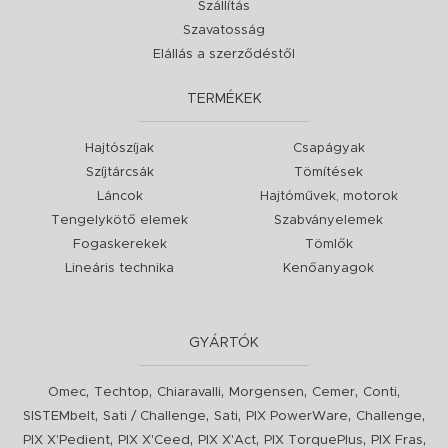
Szállítás
Szavatosság
Elállás a szerződéstől
TERMÉKEK
Hajtószíjak
Csapágyak
Szíjtárcsák
Tömítések
Láncok
Hajtóművek, motorok
Tengelykötő elemek
Szabványelemek
Fogaskerekek
Tömlők
Lineáris technika
Kenőanyagok
GYÁRTÓK
,
,
,
,
,
,
Omec
Techtop
Chiaravalli
Morgensen
Cemer
Conti
,
,
,
,
,
SISTEMbelt
Sati / Challenge
Sati
PIX PowerWare
Challenge
,
,
,
,
,
PIX X'Pedient
PIX X'Ceed
PIX X'Act
PIX TorquePlus
PIX Fras