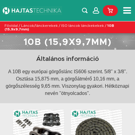
Főoldal
/
Láncok/lánckerekek
/
ISO láncok lánckekekek
/
10B
(15,9x9,7mm)
10B (15,9X9,7MM)
Általános információ
A 10B egy európai görgőslánc IS606 szerint. 5/8" x 3/8".
Osztása 15,875 mm, a görgőátmérő 10,16 mm, a
görgőszélesség 9,65 mm. Viszonylag gyakori. Hétköznapi
nevén "ötnyolcados".