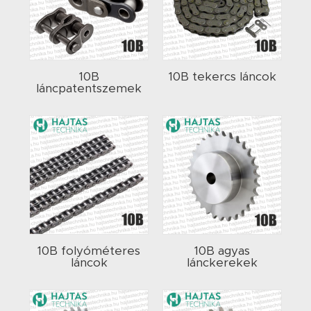
10B
10B tekercs láncok
láncpatentszemek
10B folyóméteres
10B agyas
láncok
lánckerekek