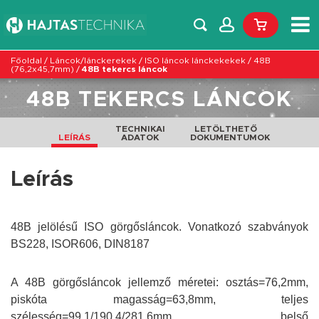
Főoldal
/
Láncok/lánckerekek
/
ISO láncok lánckekekek
/
48B
(76,2x45,7mm)
/
48B tekercs láncok
48B TEKERCS LÁNCOK
TECHNIKAI
LETÖLTHETŐ
LEÍRÁS
ADATOK
DOKUMENTUMOK
Leírás
48B jelölésű ISO görgősláncok. Vonatkozó szabványok
BS228, ISOR606, DIN8187
A 48B görgősláncok jellemző méretei: osztás=76,2mm,
piskóta magasság=63,8mm, teljes
szélesség=99,1/190,4/281,6mm, belső