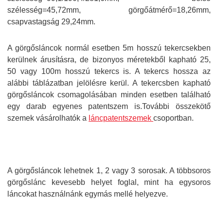
szélesség=45,72mm, görgőátmérő=18,26mm,
csapvastagság 29,24mm.
A görgősláncok normál esetben 5m hosszú tekercsekben
kerülnek árusításra, de bizonyos méretekből kapható 25,
50 vagy 100m hosszú tekercs is. A tekercs hossza az
alábbi táblázatban jelölésre kerül. A tekercsben kapható
görgősláncok csomagolásában minden esetben található
egy darab egyenes patentszem is.További összekötő
szemek vásárolhatók a
láncpatentszemek
csoportban.
A görgősláncok lehetnek 1, 2 vagy 3 sorosak. A többsoros
görgőslánc kevesebb helyet foglal, mint ha egysoros
láncokat használnánk egymás mellé helyezve.