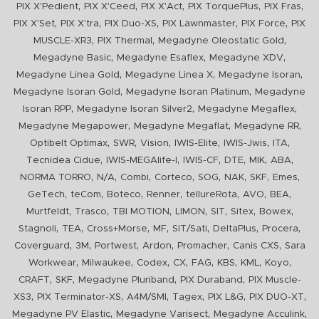
,
,
,
,
,
PIX X'Pedient
PIX X'Ceed
PIX X'Act
PIX TorquePlus
PIX Fras
,
,
,
,
,
PIX X'Set
PIX X'tra
PIX Duo-XS
PIX Lawnmaster
PIX Force
PIX
,
,
,
MUSCLE-XR3
PIX Thermal
Megadyne Oleostatic Gold
,
,
,
Megadyne Basic
Megadyne Esaflex
Megadyne XDV
,
,
,
Megadyne Linea Gold
Megadyne Linea X
Megadyne Isoran
,
,
Megadyne Isoran Gold
Megadyne Isoran Platinum
Megadyne
,
,
,
Isoran RPP
Megadyne Isoran Silver2
Megadyne Megaflex
,
,
,
Megadyne Megapower
Megadyne Megaflat
Megadyne RR
,
,
,
,
,
,
Optibelt Optimax
SWR
Vision
IWIS-Elite
IWIS-Jwis
ITA
,
,
,
,
,
,
Tecnidea Cidue
IWIS-MEGAlife-I
IWIS-CF
DTE
MIK
ABA
,
,
,
,
,
,
,
,
NORMA TORRO
N/A
Combi
Corteco
SOG
NAK
SKF
Emes
,
,
,
,
,
,
,
GeTech
teCom
Boteco
Renner
tellureRota
AVO
BEA
,
,
,
,
,
,
,
Murtfeldt
Trasco
TBI MOTION
LIMON
SIT
Sitex
Bowex
,
,
,
,
,
,
,
Stagnoli
TEA
Cross+Morse
MF
SIT/Sati
DeltaPlus
Procera
,
,
,
,
,
,
Coverguard
3M
Portwest
Ardon
Promacher
Canis CXS
Sara
,
,
,
,
,
,
,
,
Workwear
Milwaukee
Codex
CX
FAG
KBS
KML
Koyo
,
,
,
,
CRAFT
SKF
Megadyne Pluriband
PIX Duraband
PIX Muscle-
,
,
,
,
,
,
XS3
PIX Terminator-XS
A4M/SMI
Tagex
PIX L&G
PIX DUO-XT
,
,
,
Megadyne PV Elastic
Megadyne Varisect
Megadyne Acculink