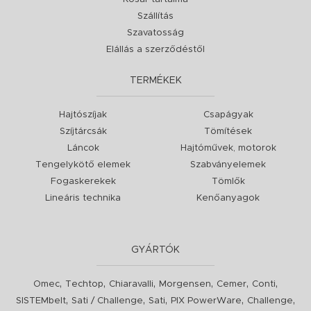
Szállítás
Szavatosság
Elállás a szerződéstől
TERMÉKEK
Hajtószíjak
Csapágyak
Szíjtárcsák
Tömítések
Láncok
Hajtóművek, motorok
Tengelykötő elemek
Szabványelemek
Fogaskerekek
Tömlők
Lineáris technika
Kenőanyagok
GYÁRTÓK
,
,
,
,
,
,
Omec
Techtop
Chiaravalli
Morgensen
Cemer
Conti
,
,
,
,
,
SISTEMbelt
Sati / Challenge
Sati
PIX PowerWare
Challenge