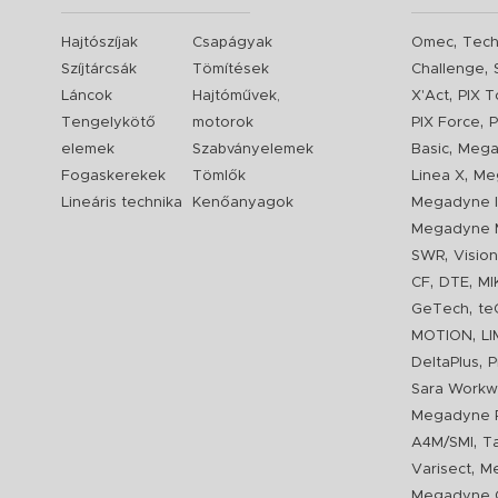
,
Hajtószíjak
Csapágyak
Omec
Tech
,
Szíjtárcsák
Tömítések
Challenge
,
Láncok
Hajtóművek,
X'Act
PIX T
,
Tengelykötő
motorok
PIX Force
P
,
elemek
Szabványelemek
Basic
Mega
,
Fogaskerekek
Tömlők
Linea X
Me
Lineáris technika
Kenőanyagok
Megadyne I
Megadyne 
,
SWR
Visio
,
,
CF
DTE
MI
,
GeTech
te
,
MOTION
L
,
DeltaPlus
P
Sara Workw
Megadyne P
,
A4M/SMI
T
,
Varisect
Me
Megadyne O