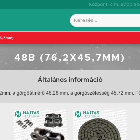
Központi cím: 9700 Szo
45,7mm)
48B (76,2X45,7MM)
Általános információ
6,2mm, a görgőátmérő 48,26 mm, a görgőszélesség 45,72 mm. 