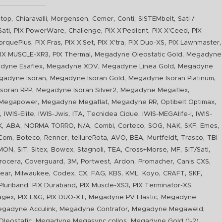
,
,
,
,
,
,
top
Chiaravalli
Morgensen
Cemer
Conti
SISTEMbelt
Sati /
,
,
,
,
,
Sati
PIX PowerWare
Challenge
PIX X'Pedient
PIX X'Ceed
PIX
,
,
,
,
,
,
orquePlus
PIX Fras
PIX X'Set
PIX X'tra
PIX Duo-XS
PIX Lawnmaster
,
,
,
IX MUSCLE-XR3
PIX Thermal
Megadyne Oleostatic Gold
Megadyne
,
,
,
dyne Esaflex
Megadyne XDV
Megadyne Linea Gold
Megadyne
,
,
,
gadyne Isoran
Megadyne Isoran Gold
Megadyne Isoran Platinum
,
,
,
soran RPP
Megadyne Isoran Silver2
Megadyne Megaflex
,
,
,
,
Megapower
Megadyne Megaflat
Megadyne RR
Optibelt Optimax
,
,
,
,
,
,
n
IWIS-Elite
IWIS-Jwis
ITA
Tecnidea Cidue
IWIS-MEGAlife-I
IWIS-
,
,
,
,
,
,
,
,
,
,
K
ABA
NORMA TORRO
N/A
Combi
Corteco
SOG
NAK
SKF
Emes
,
,
,
,
,
,
,
,
Com
Boteco
Renner
tellureRota
AVO
BEA
Murtfeldt
Trasco
TBI
,
,
,
,
,
,
,
,
,
IMON
SIT
Sitex
Bowex
Stagnoli
TEA
Cross+Morse
MF
SIT/Sati
,
,
,
,
,
,
,
rocera
Coverguard
3M
Portwest
Ardon
Promacher
Canis CXS
,
,
,
,
,
,
,
,
,
,
ear
Milwaukee
Codex
CX
FAG
KBS
KML
Koyo
CRAFT
SKF
,
,
,
,
luriband
PIX Duraband
PIX Muscle-XS3
PIX Terminator-XS
,
,
,
,
agex
PIX L&G
PIX DUO-XT
Megadyne PV Elastic
Megadyne
,
,
,
gadyne Acculink
Megadyne Contrafor
Megadyne Megaweld
,
,
,
leostatic
Megadyne Megasync collos
Megadyne Gold (1-2)