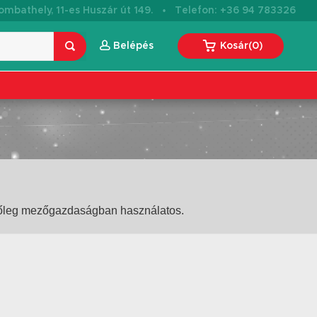
·
mbathely, 11-es Huszár út 149.
Telefon: +36 94 783326
Belépés
Kosár
(
0
)
Főleg mezőgazdaságban használatos.