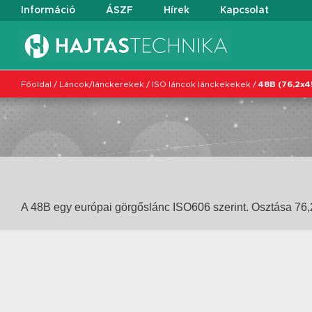
Információ
ÁSZF
Hírek
Kapcsolat
Főoldal
/
Láncok/lánckerekek
/
ISO láncok lánckekekek
/
48B (76,2x
A 48B egy európai görgőslánc ISO606 szerint. Osztása 7