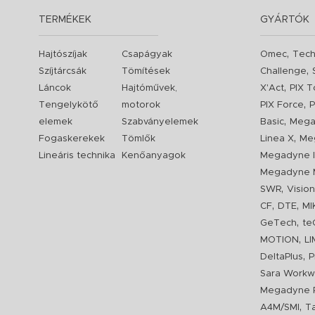
TERMÉKEK
GYÁRTÓK
,
Hajtószíjak
Csapágyak
Omec
Tech
,
Szíjtárcsák
Tömítések
Challenge
,
Láncok
Hajtóművek,
X'Act
PIX T
,
Tengelykötő
motorok
PIX Force
P
,
elemek
Szabványelemek
Basic
Mega
,
Fogaskerekek
Tömlők
Linea X
Me
Lineáris technika
Kenőanyagok
Megadyne I
Megadyne 
,
SWR
Visio
,
,
CF
DTE
MI
,
GeTech
te
,
MOTION
L
,
DeltaPlus
P
Sara Workw
Megadyne P
,
A4M/SMI
T