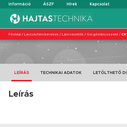
Információ
ÁSZF
Hírek
Kapcsolat
Főoldal
/
Láncok/lánckerekek
/
Láncvezetők
/
Görgősláncvezető
/
CK 
LEÍRÁS
TECHNIKAI ADATOK
LETÖLTHETŐ 
Leírás