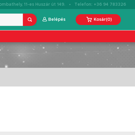
·
mbathely, 11-es Huszár út 149.
Telefon: +36 94 783326
Belépés
Kosár
(
0
)