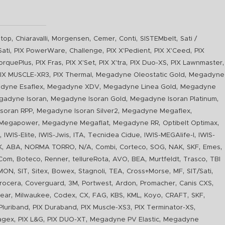
,
,
,
,
,
,
top
Chiaravalli
Morgensen
Cemer
Conti
SISTEMbelt
Sati /
,
,
,
,
,
Sati
PIX PowerWare
Challenge
PIX X'Pedient
PIX X'Ceed
PIX
,
,
,
,
,
,
orquePlus
PIX Fras
PIX X'Set
PIX X'tra
PIX Duo-XS
PIX Lawnmaster
,
,
,
IX MUSCLE-XR3
PIX Thermal
Megadyne Oleostatic Gold
Megadyne
,
,
,
dyne Esaflex
Megadyne XDV
Megadyne Linea Gold
Megadyne
,
,
,
gadyne Isoran
Megadyne Isoran Gold
Megadyne Isoran Platinum
,
,
,
soran RPP
Megadyne Isoran Silver2
Megadyne Megaflex
,
,
,
,
Megapower
Megadyne Megaflat
Megadyne RR
Optibelt Optimax
,
,
,
,
,
,
n
IWIS-Elite
IWIS-Jwis
ITA
Tecnidea Cidue
IWIS-MEGAlife-I
IWIS-
,
,
,
,
,
,
,
,
,
,
K
ABA
NORMA TORRO
N/A
Combi
Corteco
SOG
NAK
SKF
Emes
,
,
,
,
,
,
,
,
Com
Boteco
Renner
tellureRota
AVO
BEA
Murtfeldt
Trasco
TBI
,
,
,
,
,
,
,
,
,
IMON
SIT
Sitex
Bowex
Stagnoli
TEA
Cross+Morse
MF
SIT/Sati
,
,
,
,
,
,
,
rocera
Coverguard
3M
Portwest
Ardon
Promacher
Canis CXS
,
,
,
,
,
,
,
,
,
,
ear
Milwaukee
Codex
CX
FAG
KBS
KML
Koyo
CRAFT
SKF
,
,
,
,
luriband
PIX Duraband
PIX Muscle-XS3
PIX Terminator-XS
,
,
,
,
agex
PIX L&G
PIX DUO-XT
Megadyne PV Elastic
Megadyne