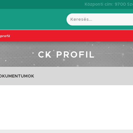
Központi cím: 9700 Szo
profil
CK PROFIL
DOKUMENTUMOK