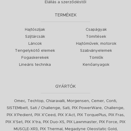
Elállás a szerződéstől
TERMÉKEK
Hajtószíjak
Csapágyak
Szíjtárcsák
Tömítések
Láncok
Hajtóművek, motorok
Tengelykötő elemek
Szabványelemek
Fogaskerekek
Tömlők
Lineáris technika
Kenőanyagok
GYÁRTÓK
,
,
,
,
,
,
Omec
Techtop
Chiaravalli
Morgensen
Cemer
Conti
,
,
,
,
,
SISTEMbelt
Sati / Challenge
Sati
PIX PowerWare
Challenge
,
,
,
,
,
PIX X'Pedient
PIX X'Ceed
PIX X'Act
PIX TorquePlus
PIX Fras
,
,
,
,
,
PIX X'Set
PIX X'tra
PIX Duo-XS
PIX Lawnmaster
PIX Force
PIX
,
,
,
MUSCLE-XR3
PIX Thermal
Megadyne Oleostatic Gold