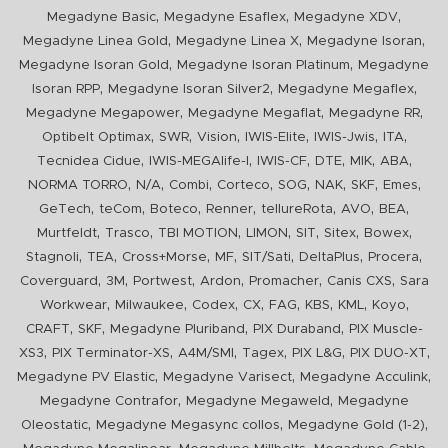
,
,
,
Megadyne Basic
Megadyne Esaflex
Megadyne XDV
,
,
,
Megadyne Linea Gold
Megadyne Linea X
Megadyne Isoran
,
,
Megadyne Isoran Gold
Megadyne Isoran Platinum
Megadyne
,
,
,
Isoran RPP
Megadyne Isoran Silver2
Megadyne Megaflex
,
,
,
Megadyne Megapower
Megadyne Megaflat
Megadyne RR
,
,
,
,
,
,
Optibelt Optimax
SWR
Vision
IWIS-Elite
IWIS-Jwis
ITA
,
,
,
,
,
,
Tecnidea Cidue
IWIS-MEGAlife-I
IWIS-CF
DTE
MIK
ABA
,
,
,
,
,
,
,
,
NORMA TORRO
N/A
Combi
Corteco
SOG
NAK
SKF
Emes
,
,
,
,
,
,
,
GeTech
teCom
Boteco
Renner
tellureRota
AVO
BEA
,
,
,
,
,
,
,
Murtfeldt
Trasco
TBI MOTION
LIMON
SIT
Sitex
Bowex
,
,
,
,
,
,
,
Stagnoli
TEA
Cross+Morse
MF
SIT/Sati
DeltaPlus
Procera
,
,
,
,
,
,
Coverguard
3M
Portwest
Ardon
Promacher
Canis CXS
Sara
,
,
,
,
,
,
,
,
Workwear
Milwaukee
Codex
CX
FAG
KBS
KML
Koyo
,
,
,
,
CRAFT
SKF
Megadyne Pluriband
PIX Duraband
PIX Muscle-
,
,
,
,
,
,
XS3
PIX Terminator-XS
A4M/SMI
Tagex
PIX L&G
PIX DUO-XT
,
,
,
Megadyne PV Elastic
Megadyne Varisect
Megadyne Acculink
,
,
Megadyne Contrafor
Megadyne Megaweld
Megadyne
,
,
,
Oleostatic
Megadyne Megasync collos
Megadyne Gold (1-2)