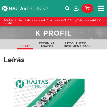
Főoldal
/
Láncok/lánckerekek
/
Láncvezetők
/
Görgősláncvezető
/
K
profil
K PROFIL
TECHNIKAI
LETÖLTHETŐ
LEÍRÁS
ADATOK
DOKUMENTUMOK
Leírás