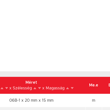
Méret
Me.e
s
x Szélesség
x Magasság
06B-1 x 20 mm
x 15 mm
m