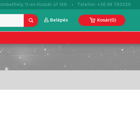
·
mbathely, 11-es Huszár út 149.
Telefon: +36 94 783326
Belépés
Kosár
(
0
)