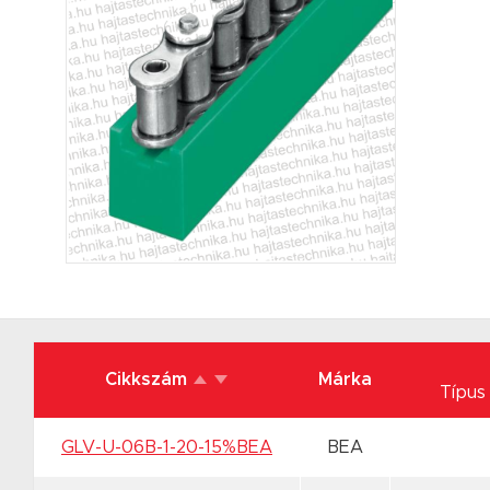
Cikkszám
Márka
Típu
GLV-U-06B-1-20-15%BEA
BEA