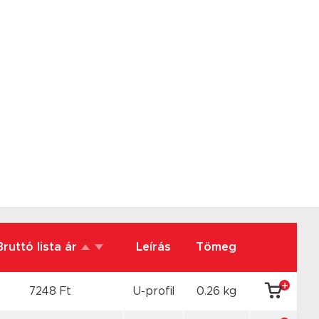
Bruttó lista ár
Leírás
Tömeg
7248 Ft
U-profil
0.26 kg