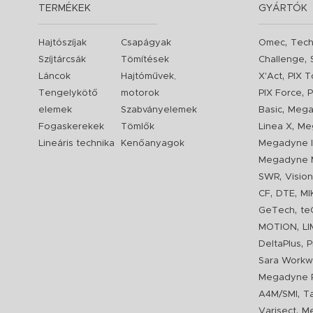
TERMÉKEK
GYÁRTÓK
,
Hajtószíjak
Csapágyak
Omec
Tech
,
Szíjtárcsák
Tömítések
Challenge
,
Láncok
Hajtóművek,
X'Act
PIX T
,
Tengelykötő
motorok
PIX Force
P
,
elemek
Szabványelemek
Basic
Mega
,
Fogaskerekek
Tömlők
Linea X
Me
Lineáris technika
Kenőanyagok
Megadyne I
Megadyne 
,
SWR
Visio
,
,
CF
DTE
MI
,
GeTech
te
,
MOTION
L
,
DeltaPlus
P
Sara Workw
Megadyne P
,
A4M/SMI
T
,
Varisect
Me