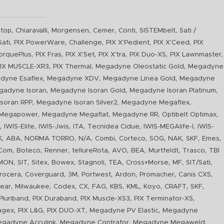
,
,
,
,
,
,
top
Chiaravalli
Morgensen
Cemer
Conti
SISTEMbelt
Sati /
,
,
,
,
,
Sati
PIX PowerWare
Challenge
PIX X'Pedient
PIX X'Ceed
PIX
,
,
,
,
,
,
orquePlus
PIX Fras
PIX X'Set
PIX X'tra
PIX Duo-XS
PIX Lawnmaster
,
,
,
IX MUSCLE-XR3
PIX Thermal
Megadyne Oleostatic Gold
Megadyne
,
,
,
dyne Esaflex
Megadyne XDV
Megadyne Linea Gold
Megadyne
,
,
,
gadyne Isoran
Megadyne Isoran Gold
Megadyne Isoran Platinum
,
,
,
soran RPP
Megadyne Isoran Silver2
Megadyne Megaflex
,
,
,
,
Megapower
Megadyne Megaflat
Megadyne RR
Optibelt Optimax
,
,
,
,
,
,
n
IWIS-Elite
IWIS-Jwis
ITA
Tecnidea Cidue
IWIS-MEGAlife-I
IWIS-
,
,
,
,
,
,
,
,
,
,
K
ABA
NORMA TORRO
N/A
Combi
Corteco
SOG
NAK
SKF
Emes
,
,
,
,
,
,
,
,
Com
Boteco
Renner
tellureRota
AVO
BEA
Murtfeldt
Trasco
TBI
,
,
,
,
,
,
,
,
,
IMON
SIT
Sitex
Bowex
Stagnoli
TEA
Cross+Morse
MF
SIT/Sati
,
,
,
,
,
,
,
rocera
Coverguard
3M
Portwest
Ardon
Promacher
Canis CXS
,
,
,
,
,
,
,
,
,
,
ear
Milwaukee
Codex
CX
FAG
KBS
KML
Koyo
CRAFT
SKF
,
,
,
,
luriband
PIX Duraband
PIX Muscle-XS3
PIX Terminator-XS
,
,
,
,
agex
PIX L&G
PIX DUO-XT
Megadyne PV Elastic
Megadyne
,
,
,
gadyne Acculink
Megadyne Contrafor
Megadyne Megaweld