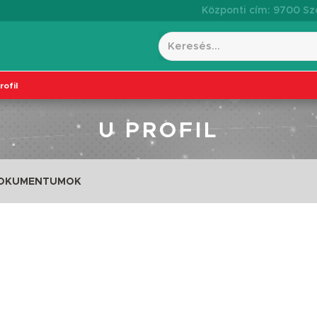
Központi cím: 9700 Szo
rofil
U PROFIL
DOKUMENTUMOK