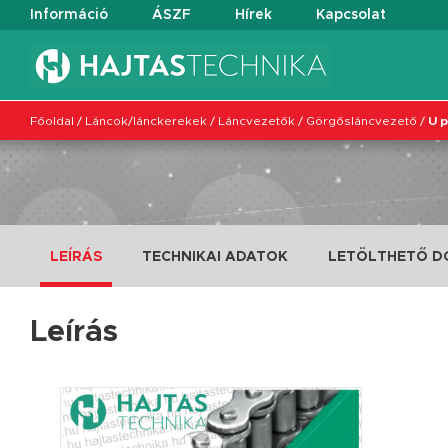
Információ
ÁSZF
Hírek
Kapcsolat
Főoldal
/
Láncok/lánckerekek
/
Láncvezetők
/
Görgősláncvezető
/
U p
LEÍRÁS
TECHNIKAI ADATOK
LETÖLTHETŐ 
Leírás