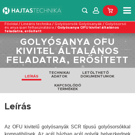
Főoldal
/
Lineáris technika
/
Golyósorsók Golyósanyák
/
Golyósorsó
és anya ipari felhasználásra
/
Golyósanya OFU kivitel általános
feladatra, erősített
GOLYÓSANYA OFU
KIVITEL ÁLTALÁNOS
FELADATRA, ERŐSÍTETT
TECHNIKAI
LETÖLTHETŐ
LEÍRÁS
ADATOK
DOKUMENTUMOK
KAPCSOLÓDÓ
TERMÉKEK
Leírás
Az OFU kivitelű golyósanyák SCR típusú golyósorsókkal
kompatibilisek. Az acél házban acél golyók helyezkednek