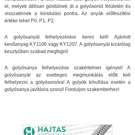
el, melyek átlósan gördülnek át a golyósorsó felületén és
visszatérnek a kiindulási pontra. Az anyák előfeszítési
értéke lehet P0, P1, P2.
A golyósanyát felhelyezéskor kenni kell! Ajánlott
kenőanyag KY1106 vagy KY1207. A golyósanyát kizárólag
kesztyűben szabad megfogni!
A golyósanya felhelyezése szakértelmet igényel!
A
golyósanyát az esetleges megmunkálás előtt kell
felhelyezni a golyósorsóra!
A golyók kihullása esetén a
golyósanya javításra szorul! Forduljon szakemberhez!