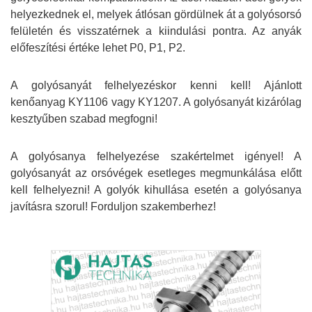
helyezkednek el, melyek átlósan gördülnek át a golyósorsó
felületén és visszatérnek a kiindulási pontra. Az anyák
előfeszítési értéke lehet P0, P1, P2.
A golyósanyát felhelyezéskor kenni kell! Ajánlott
kenőanyag KY1106 vagy KY1207. A golyósanyát kizárólag
kesztyűben szabad megfogni!
A golyósanya felhelyezése szakértelmet igényel!
A
golyósanyát az orsóvégek esetleges megmunkálása előtt
kell felhelyezni!
A golyók kihullása esetén a golyósanya
javításra szorul! Forduljon szakemberhez!