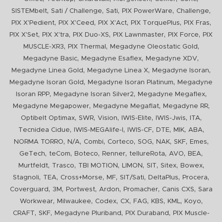
,
,
,
,
,
SISTEMbelt
Sati / Challenge
Sati
PIX PowerWare
Challenge
,
,
,
,
,
PIX X'Pedient
PIX X'Ceed
PIX X'Act
PIX TorquePlus
PIX Fras
,
,
,
,
,
PIX X'Set
PIX X'tra
PIX Duo-XS
PIX Lawnmaster
PIX Force
PIX
,
,
,
MUSCLE-XR3
PIX Thermal
Megadyne Oleostatic Gold
,
,
,
Megadyne Basic
Megadyne Esaflex
Megadyne XDV
,
,
,
Megadyne Linea Gold
Megadyne Linea X
Megadyne Isoran
,
,
Megadyne Isoran Gold
Megadyne Isoran Platinum
Megadyne
,
,
,
Isoran RPP
Megadyne Isoran Silver2
Megadyne Megaflex
,
,
,
Megadyne Megapower
Megadyne Megaflat
Megadyne RR
,
,
,
,
,
,
Optibelt Optimax
SWR
Vision
IWIS-Elite
IWIS-Jwis
ITA
,
,
,
,
,
,
Tecnidea Cidue
IWIS-MEGAlife-I
IWIS-CF
DTE
MIK
ABA
,
,
,
,
,
,
,
,
NORMA TORRO
N/A
Combi
Corteco
SOG
NAK
SKF
Emes
,
,
,
,
,
,
,
GeTech
teCom
Boteco
Renner
tellureRota
AVO
BEA
,
,
,
,
,
,
,
Murtfeldt
Trasco
TBI MOTION
LIMON
SIT
Sitex
Bowex
,
,
,
,
,
,
,
Stagnoli
TEA
Cross+Morse
MF
SIT/Sati
DeltaPlus
Procera
,
,
,
,
,
,
Coverguard
3M
Portwest
Ardon
Promacher
Canis CXS
Sara
,
,
,
,
,
,
,
,
Workwear
Milwaukee
Codex
CX
FAG
KBS
KML
Koyo
,
,
,
,
CRAFT
SKF
Megadyne Pluriband
PIX Duraband
PIX Muscle-