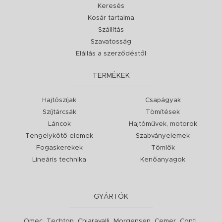
Keresés
Kosár tartalma
Szállítás
Szavatosság
Elállás a szerződéstől
TERMÉKEK
Hajtószíjak
Csapágyak
Szíjtárcsák
Tömítések
Láncok
Hajtóművek, motorok
Tengelykötő elemek
Szabványelemek
Fogaskerekek
Tömlők
Lineáris technika
Kenőanyagok
GYÁRTÓK
,
,
,
,
,
,
Omec
Techtop
Chiaravalli
Morgensen
Cemer
Conti