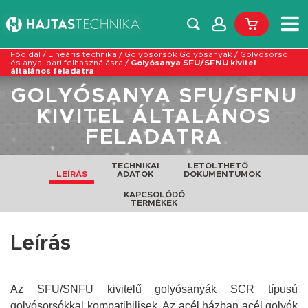
Főoldal
/
Lineáris technika
/
Golyósorsók Golyósanyák
/
Golyósorsó
és anya ipari felhasználásra
/
Golyósanya SFU/SFNU kivitel
általános feladatra
GOLYÓSANYA SFU/SFNU
KIVITEL ÁLTALÁNOS
FELADATRA
TECHNIKAI
LETÖLTHETŐ
LEÍRÁS
ADATOK
DOKUMENTUMOK
KAPCSOLÓDÓ
TERMÉKEK
Leírás
Az SFU/SNFU kivitelű golyósanyák SCR típusú
golyósorsókkal kompatibilisek. Az acél házban acél golyók