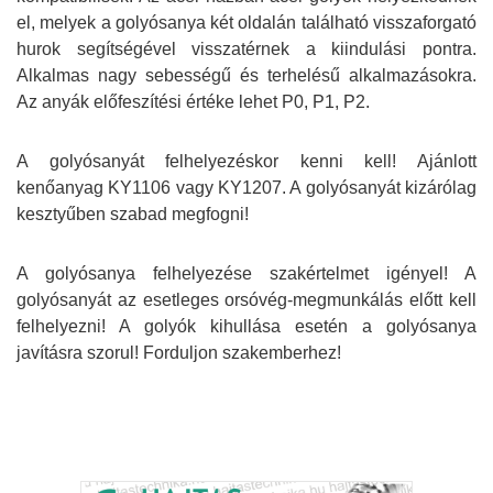
el, melyek a golyósanya két oldalán található visszaforgató
hurok segítségével visszatérnek a kiindulási pontra.
Alkalmas nagy sebességű és terhelésű alkalmazásokra.
Az anyák előfeszítési értéke lehet P0, P1, P2.
A golyósanyát felhelyezéskor kenni kell! Ajánlott
kenőanyag KY1106 vagy KY1207. A golyósanyát kizárólag
kesztyűben szabad megfogni!
A golyósanya felhelyezése szakértelmet igényel! A
golyósanyát az esetleges orsóvég-megmunkálás előtt kell
felhelyezni! A golyók kihullása esetén a golyósanya
javításra szorul! Forduljon szakemberhez!