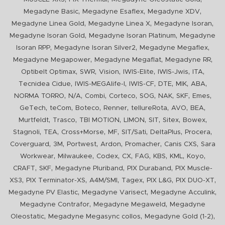
,
,
,
Megadyne Basic
Megadyne Esaflex
Megadyne XDV
,
,
,
Megadyne Linea Gold
Megadyne Linea X
Megadyne Isoran
,
,
Megadyne Isoran Gold
Megadyne Isoran Platinum
Megadyne
,
,
,
Isoran RPP
Megadyne Isoran Silver2
Megadyne Megaflex
,
,
,
Megadyne Megapower
Megadyne Megaflat
Megadyne RR
,
,
,
,
,
,
Optibelt Optimax
SWR
Vision
IWIS-Elite
IWIS-Jwis
ITA
,
,
,
,
,
,
Tecnidea Cidue
IWIS-MEGAlife-I
IWIS-CF
DTE
MIK
ABA
,
,
,
,
,
,
,
,
NORMA TORRO
N/A
Combi
Corteco
SOG
NAK
SKF
Emes
,
,
,
,
,
,
,
GeTech
teCom
Boteco
Renner
tellureRota
AVO
BEA
,
,
,
,
,
,
,
Murtfeldt
Trasco
TBI MOTION
LIMON
SIT
Sitex
Bowex
,
,
,
,
,
,
,
Stagnoli
TEA
Cross+Morse
MF
SIT/Sati
DeltaPlus
Procera
,
,
,
,
,
,
Coverguard
3M
Portwest
Ardon
Promacher
Canis CXS
Sara
,
,
,
,
,
,
,
,
Workwear
Milwaukee
Codex
CX
FAG
KBS
KML
Koyo
,
,
,
,
CRAFT
SKF
Megadyne Pluriband
PIX Duraband
PIX Muscle-
,
,
,
,
,
,
XS3
PIX Terminator-XS
A4M/SMI
Tagex
PIX L&G
PIX DUO-XT
,
,
,
Megadyne PV Elastic
Megadyne Varisect
Megadyne Acculink
,
,
Megadyne Contrafor
Megadyne Megaweld
Megadyne
,
,
,
Oleostatic
Megadyne Megasync collos
Megadyne Gold (1-2)