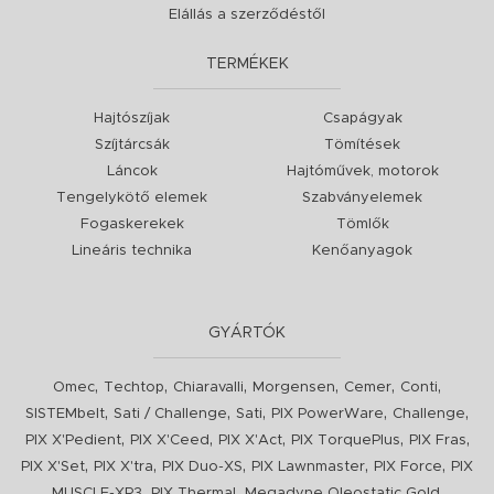
Elállás a szerződéstől
TERMÉKEK
Hajtószíjak
Csapágyak
Szíjtárcsák
Tömítések
Láncok
Hajtóművek, motorok
Tengelykötő elemek
Szabványelemek
Fogaskerekek
Tömlők
Lineáris technika
Kenőanyagok
GYÁRTÓK
,
,
,
,
,
,
Omec
Techtop
Chiaravalli
Morgensen
Cemer
Conti
,
,
,
,
,
SISTEMbelt
Sati / Challenge
Sati
PIX PowerWare
Challenge
,
,
,
,
,
PIX X'Pedient
PIX X'Ceed
PIX X'Act
PIX TorquePlus
PIX Fras
,
,
,
,
,
PIX X'Set
PIX X'tra
PIX Duo-XS
PIX Lawnmaster
PIX Force
PIX
,
,
,
MUSCLE-XR3
PIX Thermal
Megadyne Oleostatic Gold