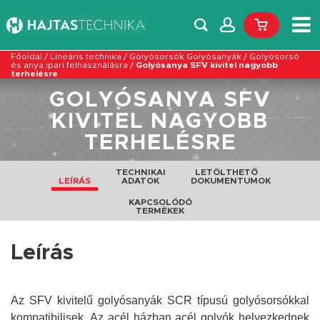
Főoldal
/
Lineáris technika
/
Golyósorsók Golyósanyák
/
Golyósorsó
és anya ipari felhasználásra
/
Golyósanya SFV kivitel nagyobb
terhelésre
GOLYÓSANYA SFV
KIVITEL NAGYOBB
TERHELÉSRE
TECHNIKAI
LETÖLTHETŐ
LEÍRÁS
ADATOK
DOKUMENTUMOK
KAPCSOLÓDÓ
TERMÉKEK
Leírás
Az SFV kivitelű golyósanyák SCR típusú golyósorsókkal
kompatibilisek. Az acél házban acél golyók helyezkednek