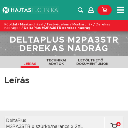
Főoldal
/
Munkaruházat
/
Testvédelem
/
Munkaruhák
/
Derekas
nadrágok
/
DeltaPlus M2PA3STR derekas nadrág
DELTAPLUS M2PA3STR
DEREKAS NADRÁG
TECHNIKAI
LETÖLTHETŐ
LEÍRÁS
ADATOK
DOKUMENTUMOK
Leírás
DeltaPlus
M2PA3STR x szürke/narancs
x 2XL