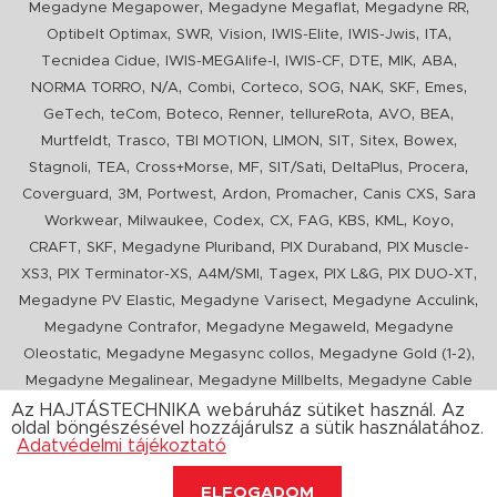
,
,
,
Megadyne Megapower
Megadyne Megaflat
Megadyne RR
,
,
,
,
,
,
Optibelt Optimax
SWR
Vision
IWIS-Elite
IWIS-Jwis
ITA
,
,
,
,
,
,
Tecnidea Cidue
IWIS-MEGAlife-I
IWIS-CF
DTE
MIK
ABA
,
,
,
,
,
,
,
,
NORMA TORRO
N/A
Combi
Corteco
SOG
NAK
SKF
Emes
,
,
,
,
,
,
,
GeTech
teCom
Boteco
Renner
tellureRota
AVO
BEA
,
,
,
,
,
,
,
Murtfeldt
Trasco
TBI MOTION
LIMON
SIT
Sitex
Bowex
,
,
,
,
,
,
,
Stagnoli
TEA
Cross+Morse
MF
SIT/Sati
DeltaPlus
Procera
,
,
,
,
,
,
Coverguard
3M
Portwest
Ardon
Promacher
Canis CXS
Sara
,
,
,
,
,
,
,
,
Workwear
Milwaukee
Codex
CX
FAG
KBS
KML
Koyo
,
,
,
,
CRAFT
SKF
Megadyne Pluriband
PIX Duraband
PIX Muscle-
,
,
,
,
,
,
XS3
PIX Terminator-XS
A4M/SMI
Tagex
PIX L&G
PIX DUO-XT
,
,
,
Megadyne PV Elastic
Megadyne Varisect
Megadyne Acculink
,
,
Megadyne Contrafor
Megadyne Megaweld
Megadyne
,
,
,
Oleostatic
Megadyne Megasync collos
Megadyne Gold (1-2)
,
,
Megadyne Megalinear
Megadyne Millbelts
Megadyne Cable
,
,
,
,
,
Pull
PIX X'Ceed
Megadyne Pull Down
Optibelt VB
Mitsuboshi
Az HAJTÁSTECHNIKA webáruház sütiket használ. Az
oldal böngészésével hozzájárulsz a sütik használatához.
,
,
,
ConCar
Megadyne Megarib
PIX HARVESTER
Urgent
Adatvédelmi tájékoztató
ELFOGADOM