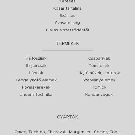
Keresés
Kosár tartalma
Szállítás
Szavatosság
Elállás a szerződéstől
TERMÉKEK
Hajtószíjak
Csapágyak
Szíjtárcsák
Tömítések
Láncok
Hajtóművek, motorok
Tengelykötő elemek
Szabványelemek
Fogaskerekek
Tömlők
Lineáris technika
Kenőanyagok
GYÁRTÓK
,
,
,
,
,
,
Omec
Techtop
Chiaravalli
Morgensen
Cemer
Conti