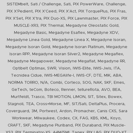
,
,
,
,
,
SISTEMbelt
Sati / Challenge
Sati
PIX PowerWare
Challenge
,
,
,
,
,
PIX X'Pedient
PIX X'Ceed
PIX X'Act
PIX TorquePlus
PIX Fras
,
,
,
,
,
PIX X'Set
PIX X'tra
PIX Duo-XS
PIX Lawnmaster
PIX Force
PIX
,
,
,
MUSCLE-XR3
PIX Thermal
Megadyne Oleostatic Gold
,
,
,
Megadyne Basic
Megadyne Esaflex
Megadyne XDV
,
,
,
Megadyne Linea Gold
Megadyne Linea X
Megadyne Isoran
,
,
Megadyne Isoran Gold
Megadyne Isoran Platinum
Megadyne
,
,
,
Isoran RPP
Megadyne Isoran Silver2
Megadyne Megaflex
,
,
,
Megadyne Megapower
Megadyne Megaflat
Megadyne RR
,
,
,
,
,
,
Optibelt Optimax
SWR
Vision
IWIS-Elite
IWIS-Jwis
ITA
,
,
,
,
,
,
Tecnidea Cidue
IWIS-MEGAlife-I
IWIS-CF
DTE
MIK
ABA
,
,
,
,
,
,
,
,
NORMA TORRO
N/A
Combi
Corteco
SOG
NAK
SKF
Emes
,
,
,
,
,
,
,
GeTech
teCom
Boteco
Renner
tellureRota
AVO
BEA
,
,
,
,
,
,
,
Murtfeldt
Trasco
TBI MOTION
LIMON
SIT
Sitex
Bowex
,
,
,
,
,
,
,
Stagnoli
TEA
Cross+Morse
MF
SIT/Sati
DeltaPlus
Procera
,
,
,
,
,
,
Coverguard
3M
Portwest
Ardon
Promacher
Canis CXS
Sara
,
,
,
,
,
,
,
,
Workwear
Milwaukee
Codex
CX
FAG
KBS
KML
Koyo
,
,
,
,
CRAFT
SKF
Megadyne Pluriband
PIX Duraband
PIX Muscle-
,
,
,
,
,
,
XS3
PIX Terminator-XS
A4M/SMI
Tagex
PIX L&G
PIX DUO-XT