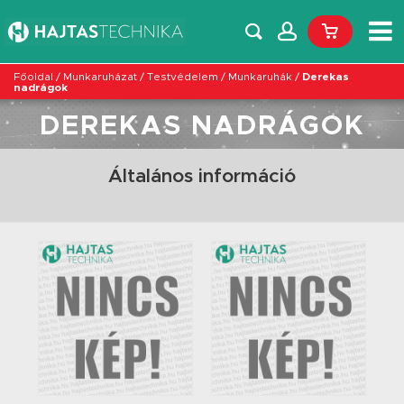
Főoldal
/
Munkaruházat
/
Testvédelem
/
Munkaruhák
/
Derekas
nadrágok
DEREKAS NADRÁGOK
Általános információ