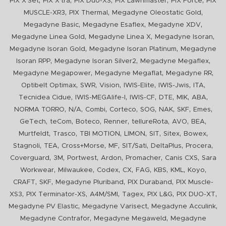
,
,
,
,
,
PIX X'Set
PIX X'tra
PIX Duo-XS
PIX Lawnmaster
PIX Force
PIX
,
,
,
MUSCLE-XR3
PIX Thermal
Megadyne Oleostatic Gold
,
,
,
Megadyne Basic
Megadyne Esaflex
Megadyne XDV
,
,
,
Megadyne Linea Gold
Megadyne Linea X
Megadyne Isoran
,
,
Megadyne Isoran Gold
Megadyne Isoran Platinum
Megadyne
,
,
,
Isoran RPP
Megadyne Isoran Silver2
Megadyne Megaflex
,
,
,
Megadyne Megapower
Megadyne Megaflat
Megadyne RR
,
,
,
,
,
,
Optibelt Optimax
SWR
Vision
IWIS-Elite
IWIS-Jwis
ITA
,
,
,
,
,
,
Tecnidea Cidue
IWIS-MEGAlife-I
IWIS-CF
DTE
MIK
ABA
,
,
,
,
,
,
,
,
NORMA TORRO
N/A
Combi
Corteco
SOG
NAK
SKF
Emes
,
,
,
,
,
,
,
GeTech
teCom
Boteco
Renner
tellureRota
AVO
BEA
,
,
,
,
,
,
,
Murtfeldt
Trasco
TBI MOTION
LIMON
SIT
Sitex
Bowex
,
,
,
,
,
,
,
Stagnoli
TEA
Cross+Morse
MF
SIT/Sati
DeltaPlus
Procera
,
,
,
,
,
,
Coverguard
3M
Portwest
Ardon
Promacher
Canis CXS
Sara
,
,
,
,
,
,
,
,
Workwear
Milwaukee
Codex
CX
FAG
KBS
KML
Koyo
,
,
,
,
CRAFT
SKF
Megadyne Pluriband
PIX Duraband
PIX Muscle-
,
,
,
,
,
,
XS3
PIX Terminator-XS
A4M/SMI
Tagex
PIX L&G
PIX DUO-XT
,
,
,
Megadyne PV Elastic
Megadyne Varisect
Megadyne Acculink
,
,
Megadyne Contrafor
Megadyne Megaweld
Megadyne