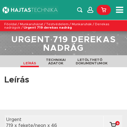
Főoldal
/
Munkaruházat
/
Testvédelem
/
Munkaruhák
/
Derekas
nadrágok
/
Urgent 719 derekas nadrág
URGENT 719 DEREKAS
NADRÁG
TECHNIKAI
LETÖLTHETŐ
LEÍRÁS
ADATOK
DOKUMENTUMOK
Leírás
Urgent
719 x fekete/neon
x 46