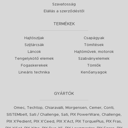
Szavatosság
Elállás a szerződéstől
TERMÉKEK
Hajtószíjak
Csapágyak
Szíjtárcsák
Tömítések
Láncok
Hajtóművek, motorok
Tengelykötő elemek
Szabványelemek
Fogaskerekek
Tömlők
Lineáris technika
Kenőanyagok
GYÁRTÓK
,
,
,
,
,
,
Omec
Techtop
Chiaravalli
Morgensen
Cemer
Conti
,
,
,
,
,
SISTEMbelt
Sati / Challenge
Sati
PIX PowerWare
Challenge
,
,
,
,
,
PIX X'Pedient
PIX X'Ceed
PIX X'Act
PIX TorquePlus
PIX Fras