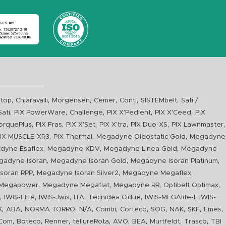
,
,
,
,
,
,
top
Chiaravalli
Morgensen
Cemer
Conti
SISTEMbelt
Sati /
,
,
,
,
,
Sati
PIX PowerWare
Challenge
PIX X'Pedient
PIX X'Ceed
PIX
,
,
,
,
,
,
orquePlus
PIX Fras
PIX X'Set
PIX X'tra
PIX Duo-XS
PIX Lawnmaster
,
,
,
IX MUSCLE-XR3
PIX Thermal
Megadyne Oleostatic Gold
Megadyne
,
,
,
dyne Esaflex
Megadyne XDV
Megadyne Linea Gold
Megadyne
,
,
,
gadyne Isoran
Megadyne Isoran Gold
Megadyne Isoran Platinum
,
,
,
soran RPP
Megadyne Isoran Silver2
Megadyne Megaflex
,
,
,
,
Megapower
Megadyne Megaflat
Megadyne RR
Optibelt Optimax
,
,
,
,
,
,
n
IWIS-Elite
IWIS-Jwis
ITA
Tecnidea Cidue
IWIS-MEGAlife-I
IWIS-
,
,
,
,
,
,
,
,
,
,
K
ABA
NORMA TORRO
N/A
Combi
Corteco
SOG
NAK
SKF
Emes
,
,
,
,
,
,
,
,
Com
Boteco
Renner
tellureRota
AVO
BEA
Murtfeldt
Trasco
TBI