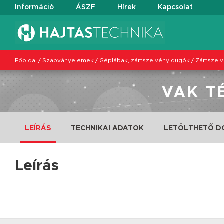
Információ
ÁSZF
Hírek
Kapcsolat
Főoldal
/
Szabványelemek
/
Géplábak, zártszelvény dugók
/
Zártszel
VAK T
LEÍRÁS
TECHNIKAI ADATOK
LETÖLTHETŐ 
Leírás