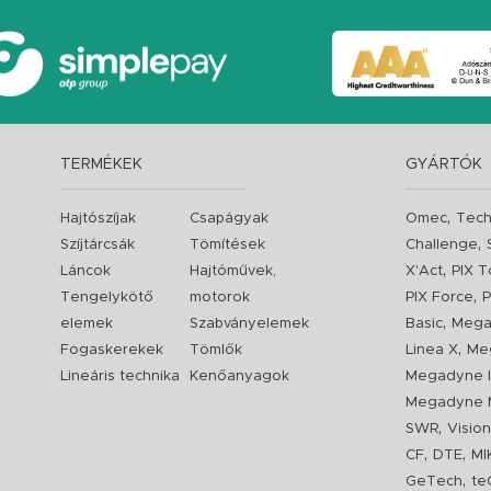
TERMÉKEK
GYÁRTÓK
,
Hajtószíjak
Csapágyak
Omec
Tech
,
Szíjtárcsák
Tömítések
Challenge
,
Láncok
Hajtóművek,
X'Act
PIX T
,
Tengelykötő
motorok
PIX Force
P
,
elemek
Szabványelemek
Basic
Mega
,
Fogaskerekek
Tömlők
Linea X
Me
Lineáris technika
Kenőanyagok
Megadyne I
Megadyne 
,
SWR
Visio
,
,
CF
DTE
MI
,
GeTech
te