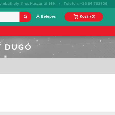
·
mbathely, 11-es Huszár út 149.
Telefon: +36 94 783326
Belépés
Kosár
(
0
)
Y DUGÓ