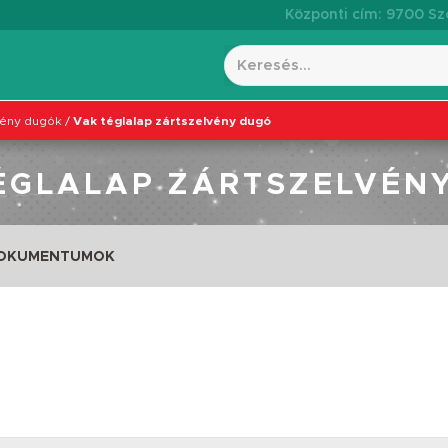
Központi cím: 9700 Szo
vény dugók
/
Vak téglalap zártszelvény dugó
ÉGLALAP ZÁRTSZELVÉN
DOKUMENTUMOK