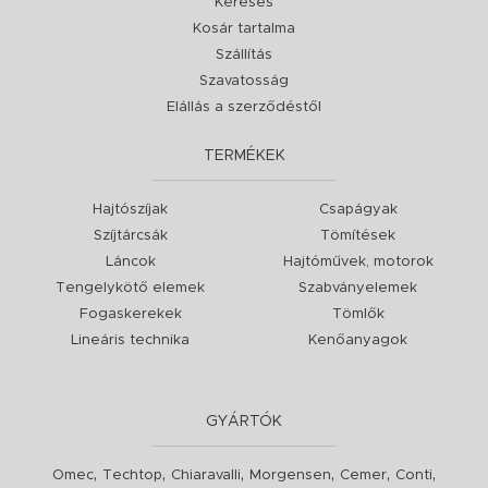
Keresés
Kosár tartalma
Szállítás
Szavatosság
Elállás a szerződéstől
TERMÉKEK
Hajtószíjak
Csapágyak
Szíjtárcsák
Tömítések
Láncok
Hajtóművek, motorok
Tengelykötő elemek
Szabványelemek
Fogaskerekek
Tömlők
Lineáris technika
Kenőanyagok
GYÁRTÓK
,
,
,
,
,
,
Omec
Techtop
Chiaravalli
Morgensen
Cemer
Conti