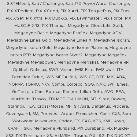
,
,
,
,
,
SISTEMbelt
Sati / Challenge
Sati
PIX PowerWare
Challenge
,
,
,
,
,
PIX X'Pedient
PIX X'Ceed
PIX X'Act
PIX TorquePlus
PIX Fras
,
,
,
,
,
PIX X'Set
PIX X'tra
PIX Duo-XS
PIX Lawnmaster
PIX Force
PIX
,
,
,
MUSCLE-XR3
PIX Thermal
Megadyne Oleostatic Gold
,
,
,
Megadyne Basic
Megadyne Esaflex
Megadyne XDV
,
,
,
Megadyne Linea Gold
Megadyne Linea X
Megadyne Isoran
,
,
Megadyne Isoran Gold
Megadyne Isoran Platinum
Megadyne
,
,
,
Isoran RPP
Megadyne Isoran Silver2
Megadyne Megaflex
,
,
,
Megadyne Megapower
Megadyne Megaflat
Megadyne RR
,
,
,
,
,
,
Optibelt Optimax
SWR
Vision
IWIS-Elite
IWIS-Jwis
ITA
,
,
,
,
,
,
Tecnidea Cidue
IWIS-MEGAlife-I
IWIS-CF
DTE
MIK
ABA
,
,
,
,
,
,
,
,
NORMA TORRO
N/A
Combi
Corteco
SOG
NAK
SKF
Emes
,
,
,
,
,
,
,
GeTech
teCom
Boteco
Renner
tellureRota
AVO
BEA
,
,
,
,
,
,
,
Murtfeldt
Trasco
TBI MOTION
LIMON
SIT
Sitex
Bowex
,
,
,
,
,
,
,
Stagnoli
TEA
Cross+Morse
MF
SIT/Sati
DeltaPlus
Procera
,
,
,
,
,
,
Coverguard
3M
Portwest
Ardon
Promacher
Canis CXS
Sara
,
,
,
,
,
,
,
,
Workwear
Milwaukee
Codex
CX
FAG
KBS
KML
Koyo
,
,
,
,
CRAFT
SKF
Megadyne Pluriband
PIX Duraband
PIX Muscle-
,
,
,
,
,
,
XS3
PIX Terminator-XS
A4M/SMI
Tagex
PIX L&G
PIX DUO-XT