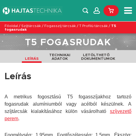
Főoldal
/
Szíjtárcsák
/
Fogasszíj tárcsák
/
T Profilú tárcsák
/
T5
fogasrudak
T5 FOGASRUDAK
TECHNIKAI
LETÖLTHETŐ
LEÍRÁS
ADATOK
DOKUMENTUMOK
Leírás
A metrikus fogosztású T5 fogasszíjakhoz tartozó
fogasrudak alumíniumból vagy acélból készülnek. A
szíjtárcsák kialakításához külön vásárolható
szíjvezető
perem
.
Fogmélység: 1,95mm, Fogtőszélesség: 1,5mm, Ékszög: