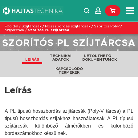
Főoldal
/
Szíjtárcsák
/
Hosszbordás szíjtárcsák
/
Szorítós Poly-V
szíjtárcsák
/
Szorítós PL szíjtárcsa
SZORÍTÓS PL SZÍJTÁRCSA
TECHNIKAI
LETÖLTHETŐ
LEÍRÁS
ADATOK
DOKUMENTUMOK
KAPCSOLÓDÓ
TERMÉKEK
Leírás
A PL típusú hosszbordás szíjtárcsák (Poly-V tárcsa) a PL
típusú hosszbordás szíjakhoz használatosak. A PL típusú
szíjtárcsák különböző átmérőkben és különböző
bordaszámokhoz készülnek.