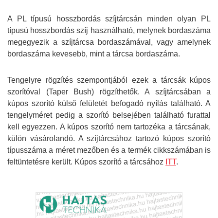
A PL típusú hosszbordás szíjtárcsán minden olyan PL
típusú hosszbordás szíj használható, melynek bordaszáma
megegyezik a szíjtárcsa bordaszámával, vagy amelynek
bordaszáma kevesebb, mint a tárcsa bordaszáma.
Tengelyre rögzítés szempontjából ezek a tárcsák kúpos
szorítóval (Taper Bush) rögzíthetők. A szíjtárcsában a
kúpos szorító külső felületét befogadó nyílás található. A
tengelyméret pedig a szorító belsejében található furattal
kell egyezzen. A kúpos szorító nem tartozéka a tárcsának,
külön vásárolandó. A szíjtárcsához tartozó kúpos szorító
típusszáma a méret mezőben és a termék cikkszámában is
feltüntetésre került.
Kúpos szorító a tárcsához
ITT
.