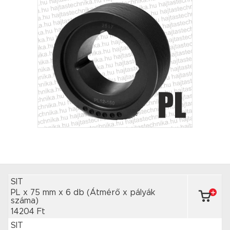
SIT
PL x 75 mm
x 6 db
(Átmérő x pályák
száma)
14204 Ft
SIT