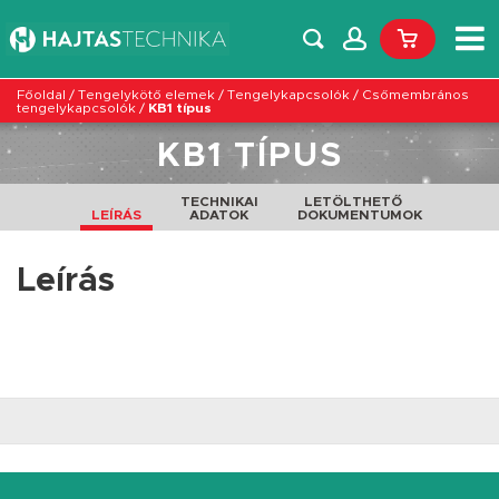
Főoldal
/
Tengelykötő elemek
/
Tengelykapcsolók
/
Csőmembrános
tengelykapcsolók
/
KB1 típus
KB1 TÍPUS
TECHNIKAI
LETÖLTHETŐ
LEÍRÁS
ADATOK
DOKUMENTUMOK
Leírás