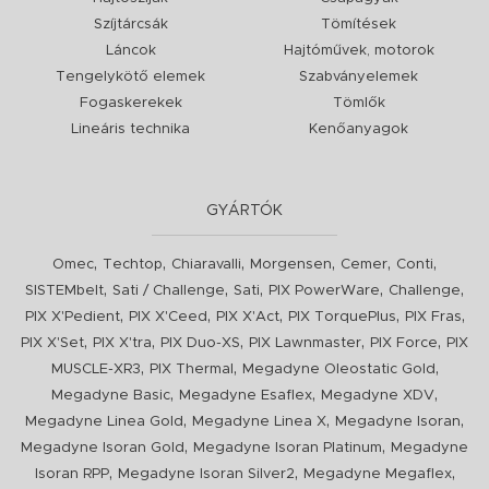
Szíjtárcsák
Tömítések
Láncok
Hajtóművek, motorok
Tengelykötő elemek
Szabványelemek
Fogaskerekek
Tömlők
Lineáris technika
Kenőanyagok
GYÁRTÓK
,
,
,
,
,
,
Omec
Techtop
Chiaravalli
Morgensen
Cemer
Conti
,
,
,
,
,
SISTEMbelt
Sati / Challenge
Sati
PIX PowerWare
Challenge
,
,
,
,
,
PIX X'Pedient
PIX X'Ceed
PIX X'Act
PIX TorquePlus
PIX Fras
,
,
,
,
,
PIX X'Set
PIX X'tra
PIX Duo-XS
PIX Lawnmaster
PIX Force
PIX
,
,
,
MUSCLE-XR3
PIX Thermal
Megadyne Oleostatic Gold
,
,
,
Megadyne Basic
Megadyne Esaflex
Megadyne XDV
,
,
,
Megadyne Linea Gold
Megadyne Linea X
Megadyne Isoran
,
,
Megadyne Isoran Gold
Megadyne Isoran Platinum
Megadyne
,
,
,
Isoran RPP
Megadyne Isoran Silver2
Megadyne Megaflex