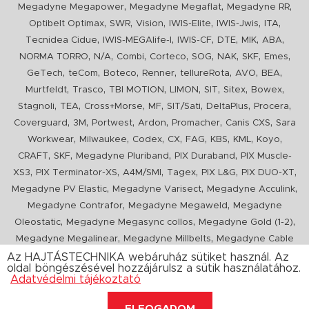
,
,
,
Megadyne Megapower
Megadyne Megaflat
Megadyne RR
,
,
,
,
,
,
Optibelt Optimax
SWR
Vision
IWIS-Elite
IWIS-Jwis
ITA
,
,
,
,
,
,
Tecnidea Cidue
IWIS-MEGAlife-I
IWIS-CF
DTE
MIK
ABA
,
,
,
,
,
,
,
,
NORMA TORRO
N/A
Combi
Corteco
SOG
NAK
SKF
Emes
,
,
,
,
,
,
,
GeTech
teCom
Boteco
Renner
tellureRota
AVO
BEA
,
,
,
,
,
,
,
Murtfeldt
Trasco
TBI MOTION
LIMON
SIT
Sitex
Bowex
,
,
,
,
,
,
,
Stagnoli
TEA
Cross+Morse
MF
SIT/Sati
DeltaPlus
Procera
,
,
,
,
,
,
Coverguard
3M
Portwest
Ardon
Promacher
Canis CXS
Sara
,
,
,
,
,
,
,
,
Workwear
Milwaukee
Codex
CX
FAG
KBS
KML
Koyo
,
,
,
,
CRAFT
SKF
Megadyne Pluriband
PIX Duraband
PIX Muscle-
,
,
,
,
,
,
XS3
PIX Terminator-XS
A4M/SMI
Tagex
PIX L&G
PIX DUO-XT
,
,
,
Megadyne PV Elastic
Megadyne Varisect
Megadyne Acculink
,
,
Megadyne Contrafor
Megadyne Megaweld
Megadyne
,
,
,
Oleostatic
Megadyne Megasync collos
Megadyne Gold (1-2)
,
,
Megadyne Megalinear
Megadyne Millbelts
Megadyne Cable
,
,
,
,
,
Pull
PIX X'Ceed
Megadyne Pull Down
Optibelt VB
Mitsuboshi
Az HAJTÁSTECHNIKA webáruház sütiket használ. Az
oldal böngészésével hozzájárulsz a sütik használatához.
,
,
,
ConCar
Megadyne Megarib
PIX HARVESTER
Urgent
Adatvédelmi tájékoztató
ELFOGADOM