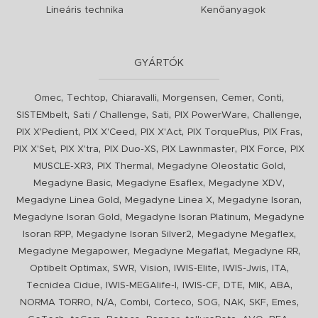
Lineáris technika
Kenőanyagok
GYÁRTÓK
,
,
,
,
,
,
Omec
Techtop
Chiaravalli
Morgensen
Cemer
Conti
,
,
,
,
,
SISTEMbelt
Sati / Challenge
Sati
PIX PowerWare
Challenge
,
,
,
,
,
PIX X'Pedient
PIX X'Ceed
PIX X'Act
PIX TorquePlus
PIX Fras
,
,
,
,
,
PIX X'Set
PIX X'tra
PIX Duo-XS
PIX Lawnmaster
PIX Force
PIX
,
,
,
MUSCLE-XR3
PIX Thermal
Megadyne Oleostatic Gold
,
,
,
Megadyne Basic
Megadyne Esaflex
Megadyne XDV
,
,
,
Megadyne Linea Gold
Megadyne Linea X
Megadyne Isoran
,
,
Megadyne Isoran Gold
Megadyne Isoran Platinum
Megadyne
,
,
,
Isoran RPP
Megadyne Isoran Silver2
Megadyne Megaflex
,
,
,
Megadyne Megapower
Megadyne Megaflat
Megadyne RR
,
,
,
,
,
,
Optibelt Optimax
SWR
Vision
IWIS-Elite
IWIS-Jwis
ITA
,
,
,
,
,
,
Tecnidea Cidue
IWIS-MEGAlife-I
IWIS-CF
DTE
MIK
ABA
,
,
,
,
,
,
,
,
NORMA TORRO
N/A
Combi
Corteco
SOG
NAK
SKF
Emes