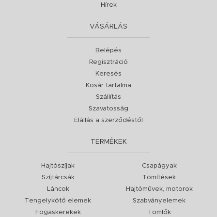
Hírek
VÁSÁRLÁS
Belépés
Regisztráció
Keresés
Kosár tartalma
Szállítás
Szavatosság
Elállás a szerződéstől
TERMÉKEK
Hajtószíjak
Csapágyak
Szíjtárcsák
Tömítések
Láncok
Hajtóművek, motorok
Tengelykötő elemek
Szabványelemek
Fogaskerekek
Tömlők