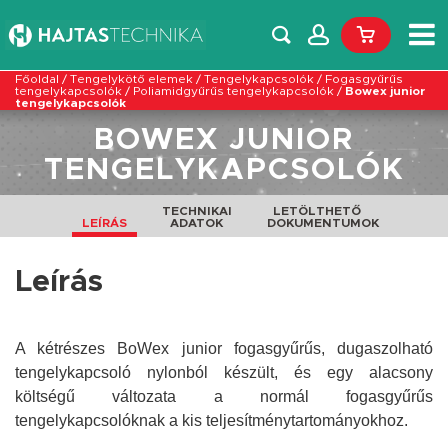
Főoldal
/
Tengelykötő elemek
/
Tengelykapcsolók
/
Fogasgyűrűs
tengelykapcsolók
/
Poliamidgyűrűs tengelykapcsolók
/
Bowex junior
tengelykapcsolók
BOWEX JUNIOR
TENGELYKAPCSOLÓK
TECHNIKAI
LETÖLTHETŐ
LEÍRÁS
ADATOK
DOKUMENTUMOK
Leírás
A kétrészes BoWex junior fogasgyűrűs, dugaszolható
tengelykapcsoló nylonból készült, és egy alacsony
költségű változata a normál fogasgyűrűs
tengelykapcsolóknak a kis teljesítménytartományokhoz.