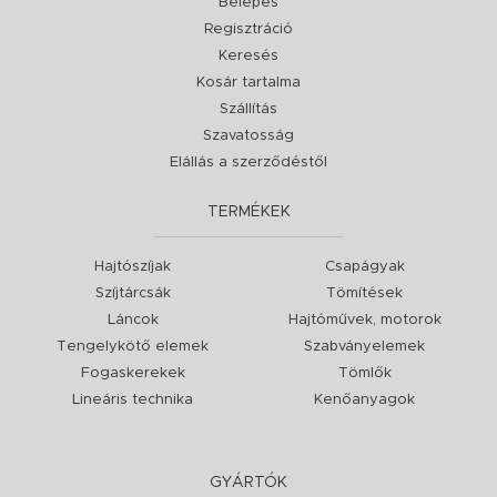
Belépés
Regisztráció
Keresés
Kosár tartalma
Szállítás
Szavatosság
Elállás a szerződéstől
TERMÉKEK
Hajtószíjak
Csapágyak
Szíjtárcsák
Tömítések
Láncok
Hajtóművek, motorok
Tengelykötő elemek
Szabványelemek
Fogaskerekek
Tömlők
Lineáris technika
Kenőanyagok
GYÁRTÓK