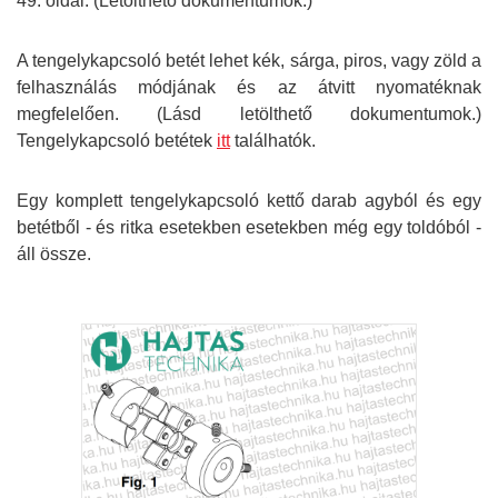
49. oldal. (Letölthető dokumentumok.)
A tengelykapcsoló betét lehet kék, sárga, piros, vagy zöld a
felhasználás módjának és az átvitt nyomatéknak
megfelelően. (Lásd letölthető dokumentumok.)
Tengelykapcsoló betétek
itt
találhatók.
Egy komplett tengelykapcsoló kettő darab agyból és egy
betétből - és ritka esetekben esetekben még egy toldóból -
áll össze.