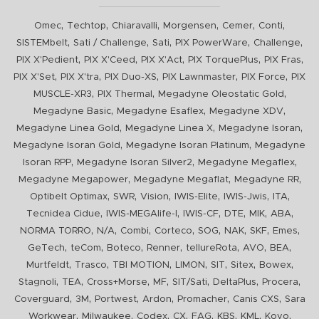
,
,
,
,
,
,
Omec
Techtop
Chiaravalli
Morgensen
Cemer
Conti
,
,
,
,
,
SISTEMbelt
Sati / Challenge
Sati
PIX PowerWare
Challenge
,
,
,
,
,
PIX X'Pedient
PIX X'Ceed
PIX X'Act
PIX TorquePlus
PIX Fras
,
,
,
,
,
PIX X'Set
PIX X'tra
PIX Duo-XS
PIX Lawnmaster
PIX Force
PIX
,
,
,
MUSCLE-XR3
PIX Thermal
Megadyne Oleostatic Gold
,
,
,
Megadyne Basic
Megadyne Esaflex
Megadyne XDV
,
,
,
Megadyne Linea Gold
Megadyne Linea X
Megadyne Isoran
,
,
Megadyne Isoran Gold
Megadyne Isoran Platinum
Megadyne
,
,
,
Isoran RPP
Megadyne Isoran Silver2
Megadyne Megaflex
,
,
,
Megadyne Megapower
Megadyne Megaflat
Megadyne RR
,
,
,
,
,
,
Optibelt Optimax
SWR
Vision
IWIS-Elite
IWIS-Jwis
ITA
,
,
,
,
,
,
Tecnidea Cidue
IWIS-MEGAlife-I
IWIS-CF
DTE
MIK
ABA
,
,
,
,
,
,
,
,
NORMA TORRO
N/A
Combi
Corteco
SOG
NAK
SKF
Emes
,
,
,
,
,
,
,
GeTech
teCom
Boteco
Renner
tellureRota
AVO
BEA
,
,
,
,
,
,
,
Murtfeldt
Trasco
TBI MOTION
LIMON
SIT
Sitex
Bowex
,
,
,
,
,
,
,
Stagnoli
TEA
Cross+Morse
MF
SIT/Sati
DeltaPlus
Procera
,
,
,
,
,
,
Coverguard
3M
Portwest
Ardon
Promacher
Canis CXS
Sara
,
,
,
,
,
,
,
,
Workwear
Milwaukee
Codex
CX
FAG
KBS
KML
Koyo