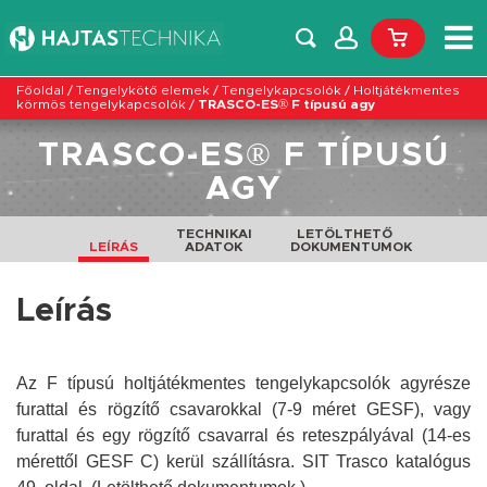
Főoldal
/
Tengelykötő elemek
/
Tengelykapcsolók
/
Holtjátékmentes
körmös tengelykapcsolók
/
TRASCO-ES® F típusú agy
TRASCO-ES® F TÍPUSÚ
AGY
TECHNIKAI
LETÖLTHETŐ
LEÍRÁS
ADATOK
DOKUMENTUMOK
Leírás
Az F típusú holtjátékmentes tengelykapcsolók agyrésze
furattal és rögzítő csavarokkal (7-9 méret GESF), vagy
furattal és egy rögzítő csavarral és reteszpályával (14-es
mérettől GESF C) kerül szállításra. SIT Trasco katalógus