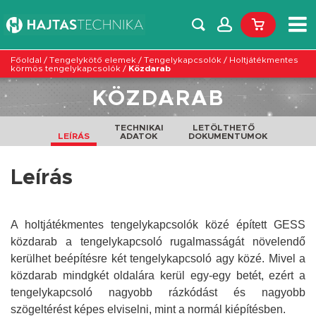
Főoldal
/
Tengelykötő elemek
/
Tengelykapcsolók
/
Holtjátékmentes
körmös tengelykapcsolók
/
Közdarab
KÖZDARAB
TECHNIKAI
LETÖLTHETŐ
LEÍRÁS
ADATOK
DOKUMENTUMOK
Leírás
A holtjátékmentes tengelykapcsolók közé épített GESS
közdarab a tengelykapcsoló rugalmasságát növelendő
kerülhet beépítésre két tengelykapcsoló agy közé. Mivel a
közdarab mindgkét oldalára kerül egy-egy betét, ezért a
tengelykapcsoló nagyobb rázkódást és nagyobb
szögeltérést képes elviselni, mint a normál kiépítésben.