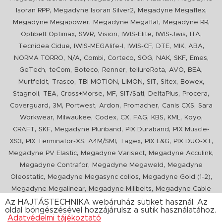
,
,
,
Isoran RPP
Megadyne Isoran Silver2
Megadyne Megaflex
,
,
,
Megadyne Megapower
Megadyne Megaflat
Megadyne RR
,
,
,
,
,
,
Optibelt Optimax
SWR
Vision
IWIS-Elite
IWIS-Jwis
ITA
,
,
,
,
,
,
Tecnidea Cidue
IWIS-MEGAlife-I
IWIS-CF
DTE
MIK
ABA
,
,
,
,
,
,
,
,
NORMA TORRO
N/A
Combi
Corteco
SOG
NAK
SKF
Emes
,
,
,
,
,
,
,
GeTech
teCom
Boteco
Renner
tellureRota
AVO
BEA
,
,
,
,
,
,
,
Murtfeldt
Trasco
TBI MOTION
LIMON
SIT
Sitex
Bowex
,
,
,
,
,
,
,
Stagnoli
TEA
Cross+Morse
MF
SIT/Sati
DeltaPlus
Procera
,
,
,
,
,
,
Coverguard
3M
Portwest
Ardon
Promacher
Canis CXS
Sara
,
,
,
,
,
,
,
,
Workwear
Milwaukee
Codex
CX
FAG
KBS
KML
Koyo
,
,
,
,
CRAFT
SKF
Megadyne Pluriband
PIX Duraband
PIX Muscle-
,
,
,
,
,
,
XS3
PIX Terminator-XS
A4M/SMI
Tagex
PIX L&G
PIX DUO-XT
,
,
,
Megadyne PV Elastic
Megadyne Varisect
Megadyne Acculink
,
,
Megadyne Contrafor
Megadyne Megaweld
Megadyne
,
,
,
Oleostatic
Megadyne Megasync collos
Megadyne Gold (1-2)
,
,
Megadyne Megalinear
Megadyne Millbelts
Megadyne Cable
,
,
,
,
,
Pull
PIX X'Ceed
Megadyne Pull Down
Optibelt VB
Mitsuboshi
Az HAJTÁSTECHNIKA webáruház sütiket használ. Az
oldal böngészésével hozzájárulsz a sütik használatához.
,
,
,
ConCar
Megadyne Megarib
PIX HARVESTER
Urgent
Adatvédelmi tájékoztató