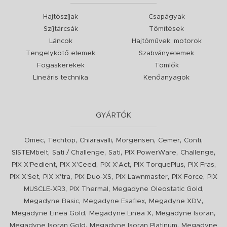
Hajtószíjak
Csapágyak
Szíjtárcsák
Tömítések
Láncok
Hajtóművek, motorok
Tengelykötő elemek
Szabványelemek
Fogaskerekek
Tömlők
Lineáris technika
Kenőanyagok
GYÁRTÓK
,
,
,
,
,
,
Omec
Techtop
Chiaravalli
Morgensen
Cemer
Conti
,
,
,
,
,
SISTEMbelt
Sati / Challenge
Sati
PIX PowerWare
Challenge
,
,
,
,
,
PIX X'Pedient
PIX X'Ceed
PIX X'Act
PIX TorquePlus
PIX Fras
,
,
,
,
,
PIX X'Set
PIX X'tra
PIX Duo-XS
PIX Lawnmaster
PIX Force
PIX
,
,
,
MUSCLE-XR3
PIX Thermal
Megadyne Oleostatic Gold
,
,
,
Megadyne Basic
Megadyne Esaflex
Megadyne XDV
,
,
,
Megadyne Linea Gold
Megadyne Linea X
Megadyne Isoran
,
,
Megadyne Isoran Gold
Megadyne Isoran Platinum
Megadyne