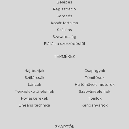
Belépés
Regisztráció
Keresés
Kosár tartalma
Szállítás
Szavatosság
Elállás a szerződéstől
TERMÉKEK
Hajtószíjak
Csapágyak
Szíjtárcsák
Tömítések
Láncok
Hajtóművek, motorok
Tengelykötő elemek
Szabványelemek
Fogaskerekek
Tömlők
Lineáris technika
Kenőanyagok
GYÁRTÓK