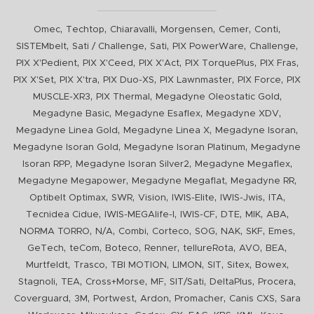
,
,
,
,
,
,
Omec
Techtop
Chiaravalli
Morgensen
Cemer
Conti
,
,
,
,
,
SISTEMbelt
Sati / Challenge
Sati
PIX PowerWare
Challenge
,
,
,
,
,
PIX X'Pedient
PIX X'Ceed
PIX X'Act
PIX TorquePlus
PIX Fras
,
,
,
,
,
PIX X'Set
PIX X'tra
PIX Duo-XS
PIX Lawnmaster
PIX Force
PIX
,
,
,
MUSCLE-XR3
PIX Thermal
Megadyne Oleostatic Gold
,
,
,
Megadyne Basic
Megadyne Esaflex
Megadyne XDV
,
,
,
Megadyne Linea Gold
Megadyne Linea X
Megadyne Isoran
,
,
Megadyne Isoran Gold
Megadyne Isoran Platinum
Megadyne
,
,
,
Isoran RPP
Megadyne Isoran Silver2
Megadyne Megaflex
,
,
,
Megadyne Megapower
Megadyne Megaflat
Megadyne RR
,
,
,
,
,
,
Optibelt Optimax
SWR
Vision
IWIS-Elite
IWIS-Jwis
ITA
,
,
,
,
,
,
Tecnidea Cidue
IWIS-MEGAlife-I
IWIS-CF
DTE
MIK
ABA
,
,
,
,
,
,
,
,
NORMA TORRO
N/A
Combi
Corteco
SOG
NAK
SKF
Emes
,
,
,
,
,
,
,
GeTech
teCom
Boteco
Renner
tellureRota
AVO
BEA
,
,
,
,
,
,
,
Murtfeldt
Trasco
TBI MOTION
LIMON
SIT
Sitex
Bowex
,
,
,
,
,
,
,
Stagnoli
TEA
Cross+Morse
MF
SIT/Sati
DeltaPlus
Procera
,
,
,
,
,
,
Coverguard
3M
Portwest
Ardon
Promacher
Canis CXS
Sara