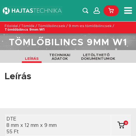
Főoldal
/
Tömlők
/
Tömlőbilincsek
/
9 mm-es tömlőbilincsek
/
Tömlőbilincs 9mm W1
TÖMLŐBILINCS 9MM W1
TECHNIKAI
LETÖLTHETŐ
LEÍRÁS
ADATOK
DOKUMENTUMOK
Leírás
DTE
8 mm x 12 mm
x 9 mm
55 Ft