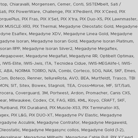
,
,
,
,
,
,
top
Chiaravalli
Morgensen
Cemer
Conti
SISTEMbelt
Sati /
,
,
,
,
,
Sati
PIX PowerWare
Challenge
PIX X'Pedient
PIX X'Ceed
PIX
,
,
,
,
,
,
orquePlus
PIX Fras
PIX X'Set
PIX X'tra
PIX Duo-XS
PIX Lawnmaster
,
,
,
IX MUSCLE-XR3
PIX Thermal
Megadyne Oleostatic Gold
Megadyne
,
,
,
dyne Esaflex
Megadyne XDV
Megadyne Linea Gold
Megadyne
,
,
,
gadyne Isoran
Megadyne Isoran Gold
Megadyne Isoran Platinum
,
,
,
soran RPP
Megadyne Isoran Silver2
Megadyne Megaflex
,
,
,
,
Megapower
Megadyne Megaflat
Megadyne RR
Optibelt Optimax
,
,
,
,
,
,
n
IWIS-Elite
IWIS-Jwis
ITA
Tecnidea Cidue
IWIS-MEGAlife-I
IWIS-
,
,
,
,
,
,
,
,
,
,
K
ABA
NORMA TORRO
N/A
Combi
Corteco
SOG
NAK
SKF
Emes
,
,
,
,
,
,
,
,
Com
Boteco
Renner
tellureRota
AVO
BEA
Murtfeldt
Trasco
TBI
,
,
,
,
,
,
,
,
,
IMON
SIT
Sitex
Bowex
Stagnoli
TEA
Cross+Morse
MF
SIT/Sati
,
,
,
,
,
,
,
rocera
Coverguard
3M
Portwest
Ardon
Promacher
Canis CXS
,
,
,
,
,
,
,
,
,
,
ear
Milwaukee
Codex
CX
FAG
KBS
KML
Koyo
CRAFT
SKF
,
,
,
,
luriband
PIX Duraband
PIX Muscle-XS3
PIX Terminator-XS
,
,
,
,
agex
PIX L&G
PIX DUO-XT
Megadyne PV Elastic
Megadyne
,
,
,
gadyne Acculink
Megadyne Contrafor
Megadyne Megaweld
,
,
,
leostatic
Megadyne Megasync collos
Megadyne Gold (1-2)
,
,
,
,
Megalinear
Megadyne Millbelts
Megadyne Cable Pull
PIX X'Ceed