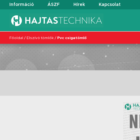
Információ
ÁSZF
Hírek
Kapcsolat
Főoldal
/
Elszívó tömlők
/
Pvc csigatömlő