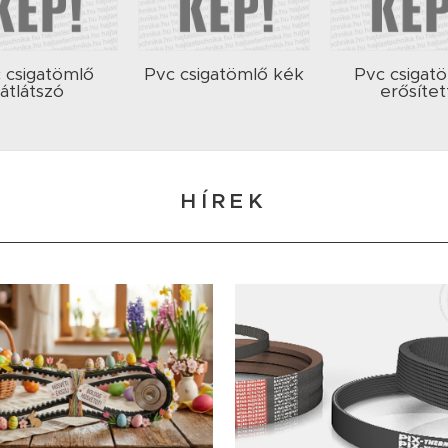
 csigatömlő
Pvc csigatömlő kék
Pvc csigat
átlátszó
erősítet
HÍREK