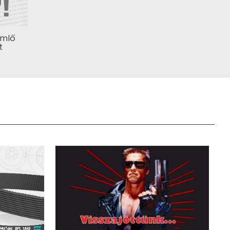
ömlő
t