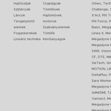
,
Hajtószíjak
Csapágyak
Omec
Tech
,
Szíjtárcsák
Tömítések
Challenge
,
Láncok
Hajtóművek,
X'Act
PIX T
,
Tengelykötő
motorok
PIX Force
P
,
elemek
Szabványelemek
Basic
Mega
,
Fogaskerekek
Tömlők
Linea X
Me
Lineáris technika
Kenőanyagok
Megadyne I
Megadyne 
,
SWR
Visio
,
,
CF
DTE
MI
,
GeTech
te
,
MOTION
L
,
DeltaPlus
P
Sara Workw
Megadyne P
,
A4M/SMI
T
,
Varisect
Me
Megadyne O
Megadyne 