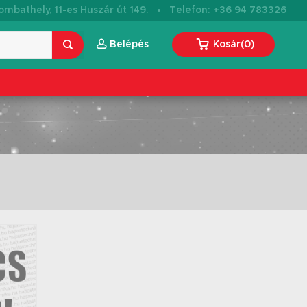
·
mbathely, 11-es Huszár út 149.
Telefon: +36 94 783326
Belépés
Kosár
(
0
)