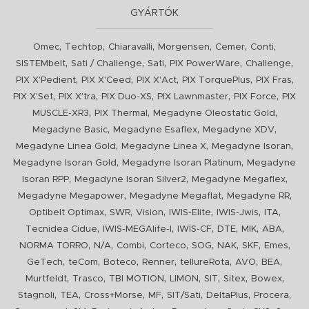
GYÁRTÓK
,
,
,
,
,
,
Omec
Techtop
Chiaravalli
Morgensen
Cemer
Conti
,
,
,
,
,
SISTEMbelt
Sati / Challenge
Sati
PIX PowerWare
Challenge
,
,
,
,
,
PIX X'Pedient
PIX X'Ceed
PIX X'Act
PIX TorquePlus
PIX Fras
,
,
,
,
,
PIX X'Set
PIX X'tra
PIX Duo-XS
PIX Lawnmaster
PIX Force
PIX
,
,
,
MUSCLE-XR3
PIX Thermal
Megadyne Oleostatic Gold
,
,
,
Megadyne Basic
Megadyne Esaflex
Megadyne XDV
,
,
,
Megadyne Linea Gold
Megadyne Linea X
Megadyne Isoran
,
,
Megadyne Isoran Gold
Megadyne Isoran Platinum
Megadyne
,
,
,
Isoran RPP
Megadyne Isoran Silver2
Megadyne Megaflex
,
,
,
Megadyne Megapower
Megadyne Megaflat
Megadyne RR
,
,
,
,
,
,
Optibelt Optimax
SWR
Vision
IWIS-Elite
IWIS-Jwis
ITA
,
,
,
,
,
,
Tecnidea Cidue
IWIS-MEGAlife-I
IWIS-CF
DTE
MIK
ABA
,
,
,
,
,
,
,
,
NORMA TORRO
N/A
Combi
Corteco
SOG
NAK
SKF
Emes
,
,
,
,
,
,
,
GeTech
teCom
Boteco
Renner
tellureRota
AVO
BEA
,
,
,
,
,
,
,
Murtfeldt
Trasco
TBI MOTION
LIMON
SIT
Sitex
Bowex
,
,
,
,
,
,
,
Stagnoli
TEA
Cross+Morse
MF
SIT/Sati
DeltaPlus
Procera