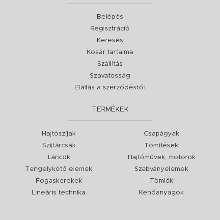
Belépés
Regisztráció
Keresés
Kosár tartalma
Szállítás
Szavatosság
Elállás a szerződéstől
TERMÉKEK
Hajtószíjak
Csapágyak
Szíjtárcsák
Tömítések
Láncok
Hajtóművek, motorok
Tengelykötő elemek
Szabványelemek
Fogaskerekek
Tömlők
Lineáris technika
Kenőanyagok