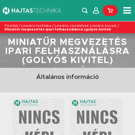
Főoldal
/
Lineáris technika
/
Lineáris vezetékek Lineáris kocsik
/
Miniatűr megvezetés ipari felhasználásra (golyós kivitel)
MINIATŰR MEGVEZETÉS
IPARI FELHASZNÁLÁSRA
(GOLYÓS KIVITEL)
Általános információ