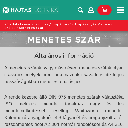
Főoldal
/
Lineáris technika
/
Trapézorsók Trapézanyák Menetes
szárak
/
Menetes szár
MENETES SZÁR
Általános információ
A menetes szárak, vagy más néven menetes szálak olyan
csavarok, melyek nem tartalmaznak csavarfejet de teljes
hosszúságukban menetes a palástjuk.
A rendelkezésre álló DIN 975 menetes szárak választéka
ISO metrikus menetet tartalmaz nagy és kis
menetemelkedéssel, esetleg Whithworth menettel.
Különböző anyagokból: 4,8 lágyacél és horganyzott acél,
rozsdamentes acél A2-304 normál rendeléssel és A4-316,