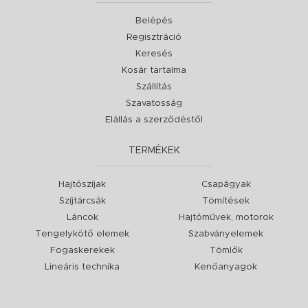
Belépés
Regisztráció
Keresés
Kosár tartalma
Szállítás
Szavatosság
Elállás a szerződéstől
TERMÉKEK
Hajtószíjak
Csapágyak
Szíjtárcsák
Tömítések
Láncok
Hajtóművek, motorok
Tengelykötő elemek
Szabványelemek
Fogaskerekek
Tömlők
Lineáris technika
Kenőanyagok