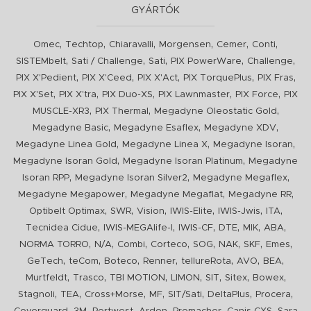
GYÁRTÓK
,
,
,
,
,
,
Omec
Techtop
Chiaravalli
Morgensen
Cemer
Conti
,
,
,
,
,
SISTEMbelt
Sati / Challenge
Sati
PIX PowerWare
Challenge
,
,
,
,
,
PIX X'Pedient
PIX X'Ceed
PIX X'Act
PIX TorquePlus
PIX Fras
,
,
,
,
,
PIX X'Set
PIX X'tra
PIX Duo-XS
PIX Lawnmaster
PIX Force
PIX
,
,
,
MUSCLE-XR3
PIX Thermal
Megadyne Oleostatic Gold
,
,
,
Megadyne Basic
Megadyne Esaflex
Megadyne XDV
,
,
,
Megadyne Linea Gold
Megadyne Linea X
Megadyne Isoran
,
,
Megadyne Isoran Gold
Megadyne Isoran Platinum
Megadyne
,
,
,
Isoran RPP
Megadyne Isoran Silver2
Megadyne Megaflex
,
,
,
Megadyne Megapower
Megadyne Megaflat
Megadyne RR
,
,
,
,
,
,
Optibelt Optimax
SWR
Vision
IWIS-Elite
IWIS-Jwis
ITA
,
,
,
,
,
,
Tecnidea Cidue
IWIS-MEGAlife-I
IWIS-CF
DTE
MIK
ABA
,
,
,
,
,
,
,
,
NORMA TORRO
N/A
Combi
Corteco
SOG
NAK
SKF
Emes
,
,
,
,
,
,
,
GeTech
teCom
Boteco
Renner
tellureRota
AVO
BEA
,
,
,
,
,
,
,
Murtfeldt
Trasco
TBI MOTION
LIMON
SIT
Sitex
Bowex
,
,
,
,
,
,
,
Stagnoli
TEA
Cross+Morse
MF
SIT/Sati
DeltaPlus
Procera
,
,
,
,
,
,