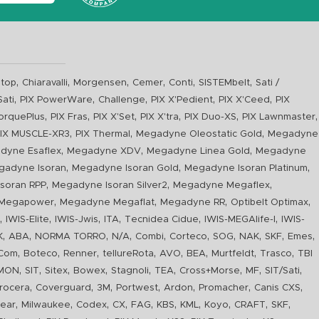
,
,
,
,
,
,
top
Chiaravalli
Morgensen
Cemer
Conti
SISTEMbelt
Sati /
,
,
,
,
,
Sati
PIX PowerWare
Challenge
PIX X'Pedient
PIX X'Ceed
PIX
,
,
,
,
,
,
orquePlus
PIX Fras
PIX X'Set
PIX X'tra
PIX Duo-XS
PIX Lawnmaster
,
,
,
IX MUSCLE-XR3
PIX Thermal
Megadyne Oleostatic Gold
Megadyne
,
,
,
dyne Esaflex
Megadyne XDV
Megadyne Linea Gold
Megadyne
,
,
,
gadyne Isoran
Megadyne Isoran Gold
Megadyne Isoran Platinum
,
,
,
soran RPP
Megadyne Isoran Silver2
Megadyne Megaflex
,
,
,
,
Megapower
Megadyne Megaflat
Megadyne RR
Optibelt Optimax
,
,
,
,
,
,
n
IWIS-Elite
IWIS-Jwis
ITA
Tecnidea Cidue
IWIS-MEGAlife-I
IWIS-
,
,
,
,
,
,
,
,
,
,
K
ABA
NORMA TORRO
N/A
Combi
Corteco
SOG
NAK
SKF
Emes
,
,
,
,
,
,
,
,
Com
Boteco
Renner
tellureRota
AVO
BEA
Murtfeldt
Trasco
TBI
,
,
,
,
,
,
,
,
,
IMON
SIT
Sitex
Bowex
Stagnoli
TEA
Cross+Morse
MF
SIT/Sati
,
,
,
,
,
,
,
rocera
Coverguard
3M
Portwest
Ardon
Promacher
Canis CXS
,
,
,
,
,
,
,
,
,
,
ear
Milwaukee
Codex
CX
FAG
KBS
KML
Koyo
CRAFT
SKF