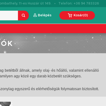
·
mbathely, 11-es Huszár út 149.
Telefon: +36 94 783326
Belépés
Kosár
(
0
)
LÓK
etétből állnak, amely olaj- és hőálló, valamint ellenálló
lamilyen agy közé egy darab közbetét szükséges.
szonylag egyszerű és elérhetőségük folymatosan biztosított.