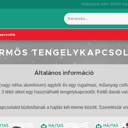
Központi cím: 9700 Szo
apcsolók
RMÖS TENGELYKAPCSO
Általános információ
vagy néha alumínium) agyból és egy rugalmas, műanyag csillag b
 tétel alkot egy használható tengelykapcsolót. Kettő darab va
pcsolatot biztosítanak a hajtás két eleme között. Szerelésük vi