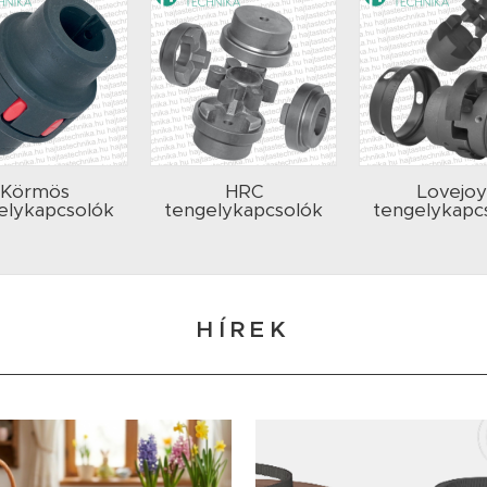
Körmös
HRC
Lovejoy
elykapcsolók
tengelykapcsolók
tengelykapc
HÍREK