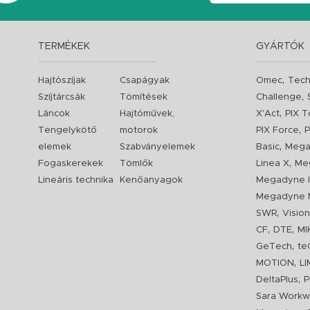
TERMÉKEK
GYÁRTÓK
,
Hajtószíjak
Csapágyak
Omec
Tech
,
Szíjtárcsák
Tömítések
Challenge
,
Láncok
Hajtóművek,
X'Act
PIX T
,
Tengelykötő
motorok
PIX Force
P
,
elemek
Szabványelemek
Basic
Mega
,
Fogaskerekek
Tömlők
Linea X
Me
Lineáris technika
Kenőanyagok
Megadyne I
Megadyne 
,
SWR
Visio
,
,
CF
DTE
MI
,
GeTech
te
,
MOTION
L
,
DeltaPlus
P
Sara Workw