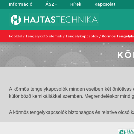
Információ
ÁSZF
Hírek
Kapcsolat
Főoldal
/
Tengelykötő elemek
/
Tengelykapcsolók
/
Körmös tengelyk
KÖ
A körmös tengelykapcsolók minden esetben két öntöttvas (
különböző kemikáliákkal szemben. Megrendeléskor mindig 3
A körmös tengelykapcsolók biztonságos és relative olcsó ka