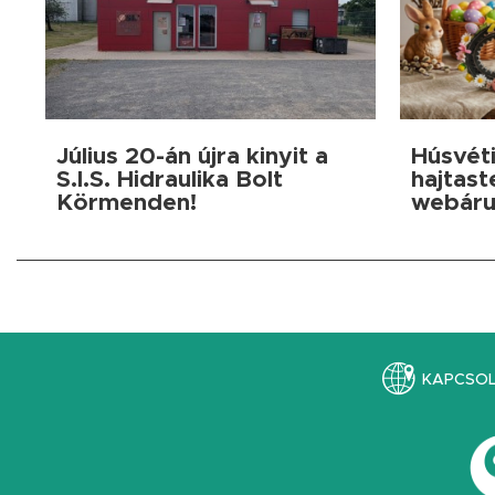
Július 20-án újra kinyit a
Húsvéti
S.I.S. Hidraulika Bolt
hajtast
Körmenden!
webáru
KAPCSO