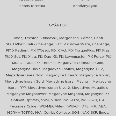
Lineáris technika
Kenőanyagok
GYÁRTÓK
,
,
,
,
,
,
Omec
Techtop
Chiaravalli
Morgensen
Cemer
Conti
,
,
,
,
,
SISTEMbelt
Sati / Challenge
Sati
PIX PowerWare
Challenge
,
,
,
,
,
PIX X'Pedient
PIX X'Ceed
PIX X'Act
PIX TorquePlus
PIX Fras
,
,
,
,
,
PIX X'Set
PIX X'tra
PIX Duo-XS
PIX Lawnmaster
PIX Force
PIX
,
,
,
MUSCLE-XR3
PIX Thermal
Megadyne Oleostatic Gold
,
,
,
Megadyne Basic
Megadyne Esaflex
Megadyne XDV
,
,
,
Megadyne Linea Gold
Megadyne Linea X
Megadyne Isoran
,
,
Megadyne Isoran Gold
Megadyne Isoran Platinum
Megadyne
,
,
,
Isoran RPP
Megadyne Isoran Silver2
Megadyne Megaflex
,
,
,
Megadyne Megapower
Megadyne Megaflat
Megadyne RR
,
,
,
,
,
,
Optibelt Optimax
SWR
Vision
IWIS-Elite
IWIS-Jwis
ITA
,
,
,
,
,
,
Tecnidea Cidue
IWIS-MEGAlife-I
IWIS-CF
DTE
MIK
ABA
,
,
,
,
,
,
,
,
NORMA TORRO
N/A
Combi
Corteco
SOG
NAK
SKF
Emes