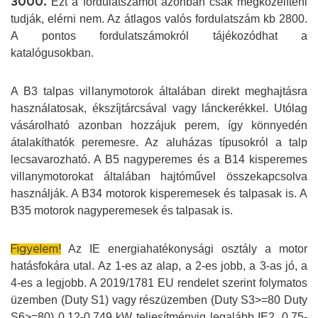
Ezt a fordulatszámot azonban csak megközelíteni
3000.
tudják, elérni nem. Az átlagos valós fordulatszám kb 2800.
A pontos fordulatszámokról tájékozódhat a
katalógusokban.
A B3 talpas villanymotorok általában direkt meghajtásra
használatosak, ékszíjtárcsával vagy lánckerékkel. Utólag
vásárolható azonban hozzájuk perem, így könnyedén
átalakíthatók peremesre. Az aluházas típusokról a talp
lecsavarozható. A B5 nagyperemes és a B14 kisperemes
villanymotorokat általában hajtóművel összekapcsolva
használják. A B34 motorok kisperemesek és talpasak is. A
B35 motorok nagyperemesek és talpasak is.
Az IE energiahatékonysági osztály a motor
Figyelem!
hatásfokára utal. Az 1-es az alap, a 2-es jobb, a 3-as jó, a
4-es a legjobb. A 2019/1781 EU rendelet szerint folymatos
üzemben (Duty S1) vagy részüzemben (Duty S3>=80 Duty
S6>=80) 0,12-0,749 kW teljesítményig legalább IE2, 0,75-