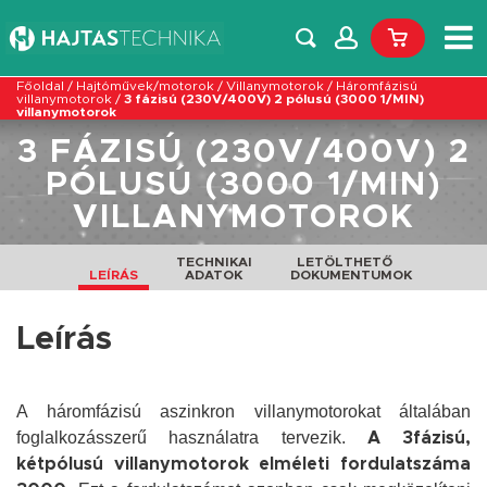
Főoldal
/
Hajtóművek/motorok
/
Villanymotorok
/
Háromfázisú
villanymotorok
/
3 fázisú (230V/400V) 2 pólusú (3000 1/MIN)
villanymotorok
3 FÁZISÚ (230V/400V) 2
PÓLUSÚ (3000 1/MIN)
VILLANYMOTOROK
TECHNIKAI
LETÖLTHETŐ
LEÍRÁS
ADATOK
DOKUMENTUMOK
Leírás
A háromfázisú aszinkron villanymotorokat általában
foglalkozásszerű használatra tervezik.
A 3fázisú,
kétpólusú villanymotorok elméleti fordulatszáma