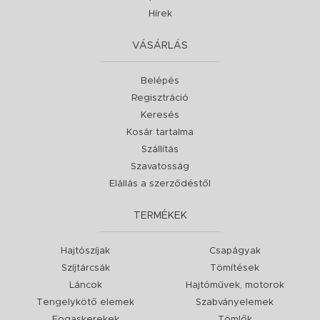
Hírek
VÁSÁRLÁS
Belépés
Regisztráció
Keresés
Kosár tartalma
Szállítás
Szavatosság
Elállás a szerződéstől
TERMÉKEK
Hajtószíjak
Csapágyak
Szíjtárcsák
Tömítések
Láncok
Hajtóművek, motorok
Tengelykötő elemek
Szabványelemek
Fogaskerekek
Tömlők