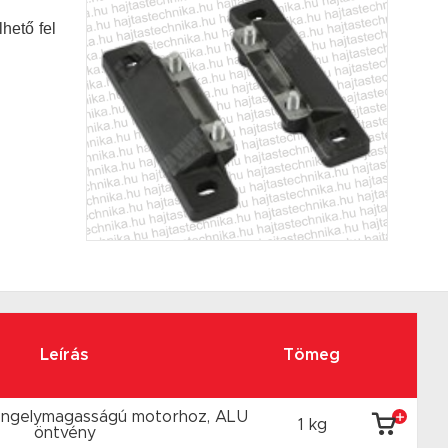
hető fel
Leírás
Tömeg
engelymagasságú motorhoz, ALU
1 kg
öntvény