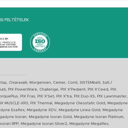
I FELTÉTELEK
,
,
,
,
,
,
top
Chiaravalli
Morgensen
Cemer
Conti
SISTEMbelt
Sati /
,
,
,
,
,
Sati
PIX PowerWare
Challenge
PIX X'Pedient
PIX X'Ceed
PIX
,
,
,
,
,
,
orquePlus
PIX Fras
PIX X'Set
PIX X'tra
PIX Duo-XS
PIX Lawnmaster
,
,
,
IX MUSCLE-XR3
PIX Thermal
Megadyne Oleostatic Gold
Megadyne
,
,
,
dyne Esaflex
Megadyne XDV
Megadyne Linea Gold
Megadyne
,
,
,
gadyne Isoran
Megadyne Isoran Gold
Megadyne Isoran Platinum
,
,
,
soran RPP
Megadyne Isoran Silver2
Megadyne Megaflex