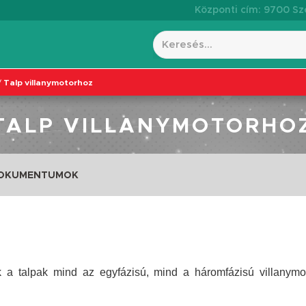
Központi cím: 9700 Szo
/
Talp villanymotorhoz
TALP VILLANYMOTORHO
DOKUMENTUMOK
k a talpak mind az egyfázisú, mind a háromfázisú villanymo