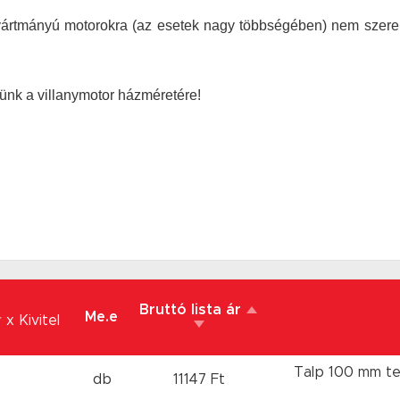
gyártmányú motorokra (az esetek nagy többségében) nem szerel
jünk a villanymotor házméretére!
Bruttó lista ár
Me.e
x Kivitel
Talp 100 mm t
db
11147 Ft