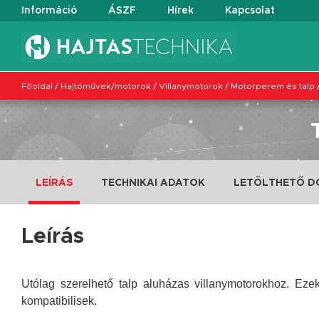
Információ
ÁSZF
Hírek
Kapcsolat
Főoldal
/
Hajtóművek/motorok
/
Villanymotorok
/
Motorperem és talp
LEÍRÁS
TECHNIKAI ADATOK
LETÖLTHETŐ 
Leírás
Utólag szerelhető talp aluházas villanymotorokhoz. Eze
kompatibilisek.