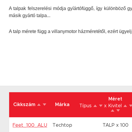
A talpak felszerelési módja gyíártófüggő, így különböző 
másik gyártó talpa...
A talp mérete függ a villanymotor házméretétől, ezért ügyel
Méret
Cikkszám
Márka
Típus
x Kivitel
Feet_100_ALU
Techtop
TALP x 100