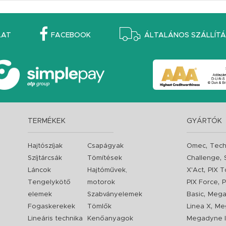
LAT
FACEBOOK
ÁLTALÁNOS SZÁLLÍTÁS
TERMÉKEK
GYÁRTÓK
,
Hajtószíjak
Csapágyak
Omec
Tech
,
Szíjtárcsák
Tömítések
Challenge
,
Láncok
Hajtóművek,
X'Act
PIX T
,
Tengelykötő
motorok
PIX Force
P
,
elemek
Szabványelemek
Basic
Mega
,
Fogaskerekek
Tömlők
Linea X
Me
Lineáris technika
Kenőanyagok
Megadyne I