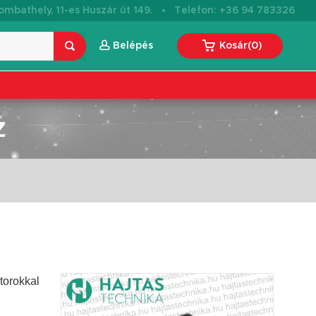
·
mbathely, 11-es Huszár út 149.
Telefon: +36 94 783326
Belépés
Kosár
(
0
)
Z
torokkal