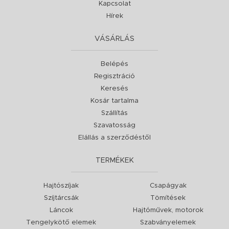
Kapcsolat
Hírek
VÁSÁRLÁS
Belépés
Regisztráció
Keresés
Kosár tartalma
Szállítás
Szavatosság
Elállás a szerződéstől
TERMÉKEK
Hajtószíjak
Csapágyak
Szíjtárcsák
Tömítések
Láncok
Hajtóművek, motorok
Tengelykötő elemek
Szabványelemek