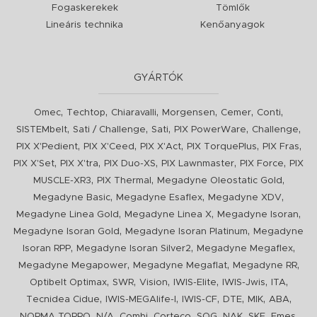
Fogaskerekek
Tömlők
Lineáris technika
Kenőanyagok
GYÁRTÓK
,
,
,
,
,
,
Omec
Techtop
Chiaravalli
Morgensen
Cemer
Conti
,
,
,
,
,
SISTEMbelt
Sati / Challenge
Sati
PIX PowerWare
Challenge
,
,
,
,
,
PIX X'Pedient
PIX X'Ceed
PIX X'Act
PIX TorquePlus
PIX Fras
,
,
,
,
,
PIX X'Set
PIX X'tra
PIX Duo-XS
PIX Lawnmaster
PIX Force
PIX
,
,
,
MUSCLE-XR3
PIX Thermal
Megadyne Oleostatic Gold
,
,
,
Megadyne Basic
Megadyne Esaflex
Megadyne XDV
,
,
,
Megadyne Linea Gold
Megadyne Linea X
Megadyne Isoran
,
,
Megadyne Isoran Gold
Megadyne Isoran Platinum
Megadyne
,
,
,
Isoran RPP
Megadyne Isoran Silver2
Megadyne Megaflex
,
,
,
Megadyne Megapower
Megadyne Megaflat
Megadyne RR
,
,
,
,
,
,
Optibelt Optimax
SWR
Vision
IWIS-Elite
IWIS-Jwis
ITA
,
,
,
,
,
,
Tecnidea Cidue
IWIS-MEGAlife-I
IWIS-CF
DTE
MIK
ABA
,
,
,
,
,
,
,
,
NORMA TORRO
N/A
Combi
Corteco
SOG
NAK
SKF
Emes