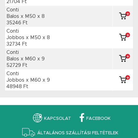
21704 Ft
Conti
Balos x M50
x 8
35246 Ft
Conti
Jobbos x M50
x 8
32734 Ft
Conti
Balos x M60
x 9
52729 Ft
Conti
Jobbos x M60
x 9
48948 Ft
KAPCSOLAT
FACEBOOK
ÁLTALÁNOS SZÁLLÍTÁSI FELTÉTELEK