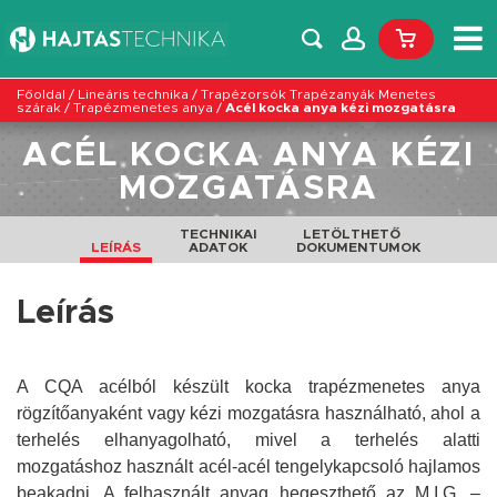
Főoldal
/
Lineáris technika
/
Trapézorsók Trapézanyák Menetes
szárak
/
Trapézmenetes anya
/
Acél kocka anya kézi mozgatásra
ACÉL KOCKA ANYA KÉZI
MOZGATÁSRA
TECHNIKAI
LETÖLTHETŐ
LEÍRÁS
ADATOK
DOKUMENTUMOK
Leírás
A CQA acélból készült kocka trapézmenetes anya
r
ögzítőanyaként vagy kézi mozgatásra használható, ahol a
terhelés elhanyagolható, mivel a terhelés alatti
mozgatáshoz használt acél-acél tengelykapcsoló hajlamos
beakadni. A felhasznált anyag hegeszthető az M.I.G. –