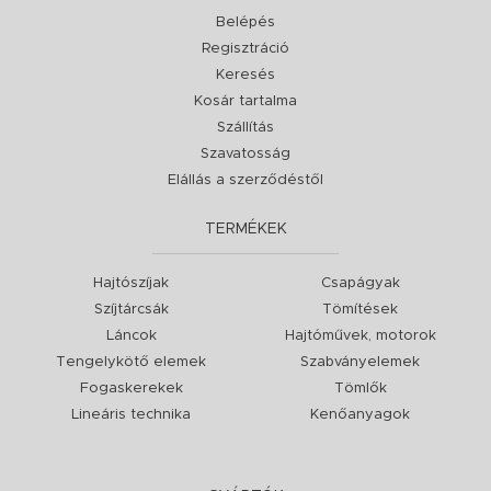
Belépés
Regisztráció
Keresés
Kosár tartalma
Szállítás
Szavatosság
Elállás a szerződéstől
TERMÉKEK
Hajtószíjak
Csapágyak
Szíjtárcsák
Tömítések
Láncok
Hajtóművek, motorok
Tengelykötő elemek
Szabványelemek
Fogaskerekek
Tömlők
Lineáris technika
Kenőanyagok