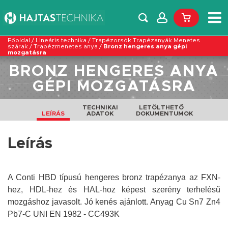
Főoldal
/
Lineáris technika
/
Trapézorsók Trapézanyák Menetes
szárak
/
Trapézmenetes anya
/
Bronz hengeres anya gépi
mozgatásra
BRONZ HENGERES ANYA
GÉPI MOZGATÁSRA
TECHNIKAI
LETÖLTHETŐ
LEÍRÁS
ADATOK
DOKUMENTUMOK
Leírás
A Conti HBD típusú h
engeres bronz trapézanya az FXN-
hez, HDL-hez és HAL-hoz képest szerény terhelésű
mozgáshoz javasolt. Jó kenés ajánlott. Anyag Cu Sn7 Zn4
Pb7-C UNI EN 1982 - CC493K