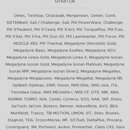
GYÁRTÓK
,
,
,
,
,
,
Omec
Techtop
Chiaravalli
Morgensen
Cemer
Conti
,
,
,
,
,
SISTEMbelt
Sati / Challenge
Sati
PIX PowerWare
Challenge
,
,
,
,
,
PIX X'Pedient
PIX X'Ceed
PIX X'Act
PIX TorquePlus
PIX Fras
,
,
,
,
,
PIX X'Set
PIX X'tra
PIX Duo-XS
PIX Lawnmaster
PIX Force
PIX
,
,
,
MUSCLE-XR3
PIX Thermal
Megadyne Oleostatic Gold
,
,
,
Megadyne Basic
Megadyne Esaflex
Megadyne XDV
,
,
,
Megadyne Linea Gold
Megadyne Linea X
Megadyne Isoran
,
,
Megadyne Isoran Gold
Megadyne Isoran Platinum
Megadyne
,
,
,
Isoran RPP
Megadyne Isoran Silver2
Megadyne Megaflex
,
,
,
Megadyne Megapower
Megadyne Megaflat
Megadyne RR
,
,
,
,
,
,
Optibelt Optimax
SWR
Vision
IWIS-Elite
IWIS-Jwis
ITA
,
,
,
,
,
,
Tecnidea Cidue
IWIS-MEGAlife-I
IWIS-CF
DTE
MIK
ABA
,
,
,
,
,
,
,
,
NORMA TORRO
N/A
Combi
Corteco
SOG
NAK
SKF
Emes
,
,
,
,
,
,
,
GeTech
teCom
Boteco
Renner
tellureRota
AVO
BEA
,
,
,
,
,
,
,
Murtfeldt
Trasco
TBI MOTION
LIMON
SIT
Sitex
Bowex
,
,
,
,
,
,
,
Stagnoli
TEA
Cross+Morse
MF
SIT/Sati
DeltaPlus
Procera
,
,
,
,
,
,
Coverguard
3M
Portwest
Ardon
Promacher
Canis CXS
Sara