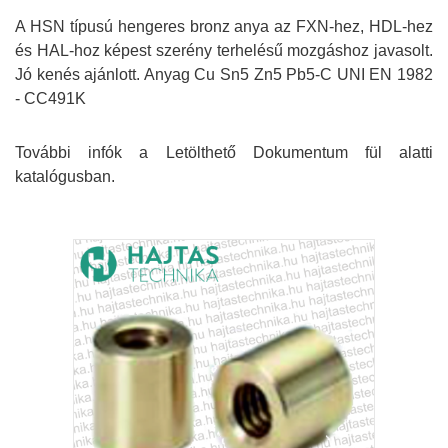
A HSN típusú h
engeres bronz anya az FXN-hez, HDL-hez
és HAL-hoz képest szerény terhelésű mozgáshoz javasolt.
Jó kenés ajánlott. Anyag Cu Sn5 Zn5 Pb5-C UNI EN 1982
- CC491K
További infók a Letölthető Dokumentum fül alatti
katalógusban.