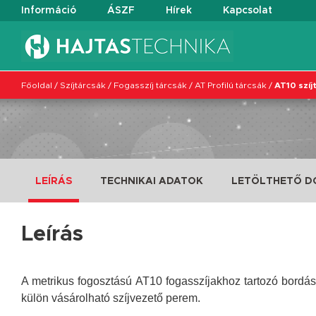
Információ
ÁSZF
Hírek
Kapcsolat
Főoldal
/
Szíjtárcsák
/
Fogasszíj tárcsák
/
AT Profilú tárcsák
/
AT10 szíj
LEÍRÁS
TECHNIKAI ADATOK
LETÖLTHETŐ 
Leírás
A metrikus fogosztású AT10 fogasszíjakhoz tartozó bordásk
külön vásárolható szíjvezető perem.