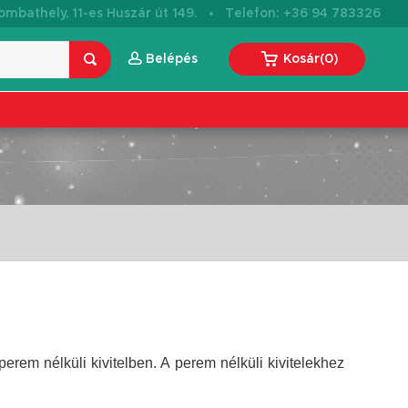
·
mbathely, 11-es Huszár út 149.
Telefon: +36 94 783326
Belépés
Kosár
(
0
)
rem nélküli kivitelben. A perem nélküli kivitelekhez