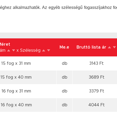
éghez alkalmazhatók. Az egyéb szélességű fogasszíjakhoz foga
Méret
Me.e
Bruttó lista ár
zám
x Szélesség
 15 fog
x 31 mm
db
3143 Ft
 15 fog
x 40 mm
db
3689 Ft
 16 fog
x 31 mm
db
3379 Ft
 16 fog
x 40 mm
db
4044 Ft