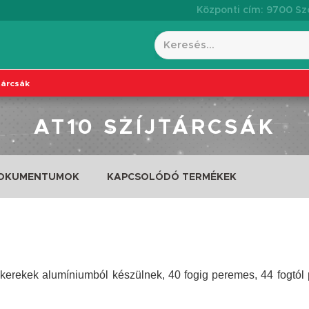
Központi cím: 9700 Szo
tárcsák
AT10 SZÍJTÁRCSÁK
DOKUMENTUMOK
KAPCSOLÓDÓ TERMÉKEK
erekek alumíniumból készülnek, 40 fogig peremes, 44 fogtól pe