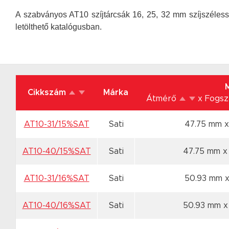
A szabványos AT10 szíjtárcsák 16, 25, 32 mm szíjszéless
letölthető katalógusban.
Cikkszám
Márka
Átmérő
x Fogs
AT10-31/15%SAT
Sati
47.75 mm x
AT10-40/15%SAT
Sati
47.75 mm x
AT10-31/16%SAT
Sati
50.93 mm x
AT10-40/16%SAT
Sati
50.93 mm x