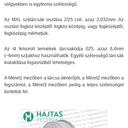
völgyekben is egyforma szélességű.
Az MXL szíjtárcsák osztása 2/25 coll, azaz 2,032mm. Az
osztást fogköz-középtől fogköz-középig, vagy fogközéptől,
fogközépig mérhetjük.
Az itt felsorolt termékek tárcsakódja 025, azaz 6,4mm
(~6mm) szíjakhoz használhatók. Egyéb szélességű tárcsák
kialakítása fogasrúdból lehetséges.
A Méret1 mezőben a tárcsa átmérőjét, a Méret2 mezőben a
fogszámot, a Méret3 mezőben pedig a teljes szélességet
tüntettük fel.