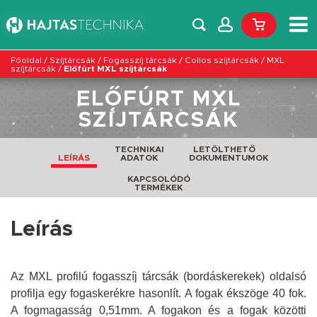
Főoldal
/
Szíjtárcsák
/
Fogasszíj tárcsák
/
Collos szíjtárcsák
/
MXL
szíjtárcsák
/
Előfúrt MXL szíjtárcsák
ELŐFÚRT MXL
SZÍJTÁRCSÁK
TECHNIKAI
LETÖLTHETŐ
LEÍRÁS
ADATOK
DOKUMENTUMOK
KAPCSOLÓDÓ
TERMÉKEK
Leírás
Az MXL profilú fogasszíj tárcsák (bordáskerekek) oldalsó
profilja egy fogaskerékre hasonlít. A fogak ékszöge 40 fok.
A fogmagasság 0,51mm. A fogakon és a fogak közötti