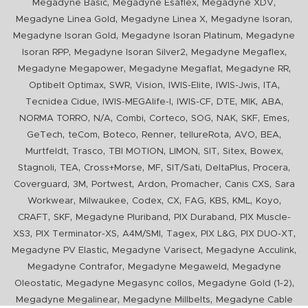
,
,
,
Megadyne Basic
Megadyne Esaflex
Megadyne XDV
,
,
,
Megadyne Linea Gold
Megadyne Linea X
Megadyne Isoran
,
,
Megadyne Isoran Gold
Megadyne Isoran Platinum
Megadyne
,
,
,
Isoran RPP
Megadyne Isoran Silver2
Megadyne Megaflex
,
,
,
Megadyne Megapower
Megadyne Megaflat
Megadyne RR
,
,
,
,
,
,
Optibelt Optimax
SWR
Vision
IWIS-Elite
IWIS-Jwis
ITA
,
,
,
,
,
,
Tecnidea Cidue
IWIS-MEGAlife-I
IWIS-CF
DTE
MIK
ABA
,
,
,
,
,
,
,
,
NORMA TORRO
N/A
Combi
Corteco
SOG
NAK
SKF
Emes
,
,
,
,
,
,
,
GeTech
teCom
Boteco
Renner
tellureRota
AVO
BEA
,
,
,
,
,
,
,
Murtfeldt
Trasco
TBI MOTION
LIMON
SIT
Sitex
Bowex
,
,
,
,
,
,
,
Stagnoli
TEA
Cross+Morse
MF
SIT/Sati
DeltaPlus
Procera
,
,
,
,
,
,
Coverguard
3M
Portwest
Ardon
Promacher
Canis CXS
Sara
,
,
,
,
,
,
,
,
Workwear
Milwaukee
Codex
CX
FAG
KBS
KML
Koyo
,
,
,
,
CRAFT
SKF
Megadyne Pluriband
PIX Duraband
PIX Muscle-
,
,
,
,
,
,
XS3
PIX Terminator-XS
A4M/SMI
Tagex
PIX L&G
PIX DUO-XT
,
,
,
Megadyne PV Elastic
Megadyne Varisect
Megadyne Acculink
,
,
Megadyne Contrafor
Megadyne Megaweld
Megadyne
,
,
,
Oleostatic
Megadyne Megasync collos
Megadyne Gold (1-2)
,
,
Megadyne Megalinear
Megadyne Millbelts
Megadyne Cable