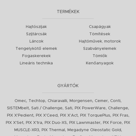
TERMÉKEK
Hajtószíjak
Csapágyak
Szíjtárcsák
Tömítések
Láncok
Hajtóművek, motorok
Tengelykötő elemek
Szabványelemek
Fogaskerekek
Tömlők
Lineáris technika
Kenőanyagok
GYÁRTÓK
,
,
,
,
,
,
Omec
Techtop
Chiaravalli
Morgensen
Cemer
Conti
,
,
,
,
,
SISTEMbelt
Sati / Challenge
Sati
PIX PowerWare
Challenge
,
,
,
,
,
PIX X'Pedient
PIX X'Ceed
PIX X'Act
PIX TorquePlus
PIX Fras
,
,
,
,
,
PIX X'Set
PIX X'tra
PIX Duo-XS
PIX Lawnmaster
PIX Force
PIX
,
,
,
MUSCLE-XR3
PIX Thermal
Megadyne Oleostatic Gold