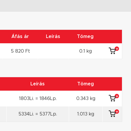
Áfás ár
Leírás
Tömeg
5 820 Ft
0.1 kg
Leírás
Tömeg
1803Li. = 1846Lp.
0.343 kg
5334Li. = 5377Lp.
1.013 kg