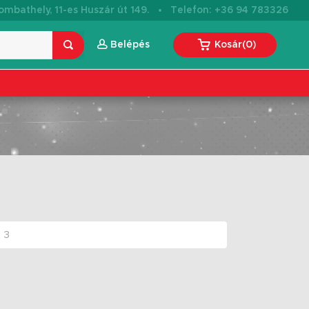
·
mbathely, 11-es Huszár út 149.
Telefon: +36 94 783326
Belépés
Kosár
(
0
)