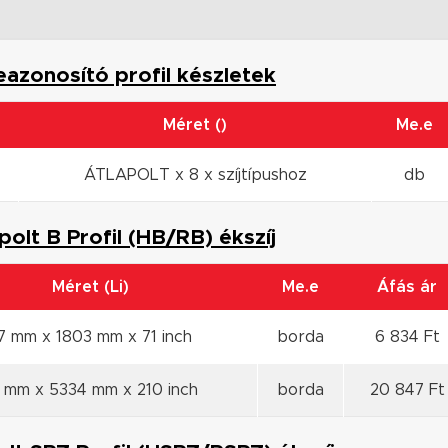
eazonosító profil készletek
Méret ()
Me.e
ÁTLAPOLT x 8 x szíjtípushoz
db
apolt B Profil (HB/RB) ékszíj
Méret (Li)
Me.e
Áfás ár
7 mm x 1803 mm x 71 inch
borda
6 834 Ft
7 mm x 5334 mm x 210 inch
borda
20 847 Ft