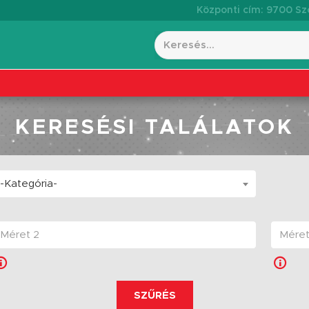
Központi cím: 9700 Szo
KERESÉSI TALÁLATOK
-Kategória-
SZŰRÉS