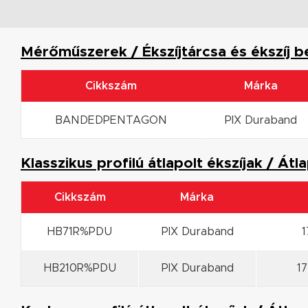
Mérőműszerek / Ékszíjtárcsa és ékszíj b
Cikkszám
Márka
BANDEDPENTAGON
PIX Duraband
Klasszikus profilú átlapolt ékszíjak / Átl
Cikkszám
Márka
HB71R%PDU
PIX Duraband
1
HB210R%PDU
PIX Duraband
1