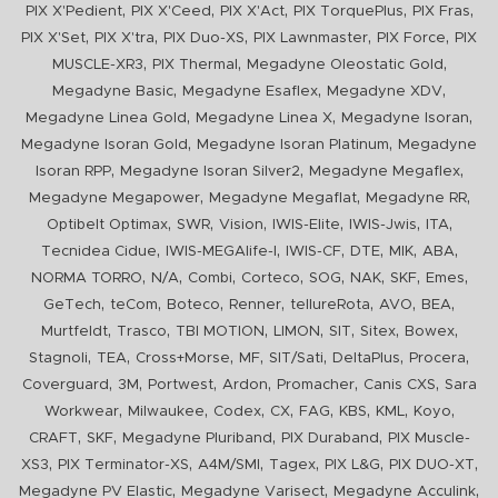
,
,
,
,
,
PIX X'Pedient
PIX X'Ceed
PIX X'Act
PIX TorquePlus
PIX Fras
,
,
,
,
,
PIX X'Set
PIX X'tra
PIX Duo-XS
PIX Lawnmaster
PIX Force
PIX
,
,
,
MUSCLE-XR3
PIX Thermal
Megadyne Oleostatic Gold
,
,
,
Megadyne Basic
Megadyne Esaflex
Megadyne XDV
,
,
,
Megadyne Linea Gold
Megadyne Linea X
Megadyne Isoran
,
,
Megadyne Isoran Gold
Megadyne Isoran Platinum
Megadyne
,
,
,
Isoran RPP
Megadyne Isoran Silver2
Megadyne Megaflex
,
,
,
Megadyne Megapower
Megadyne Megaflat
Megadyne RR
,
,
,
,
,
,
Optibelt Optimax
SWR
Vision
IWIS-Elite
IWIS-Jwis
ITA
,
,
,
,
,
,
Tecnidea Cidue
IWIS-MEGAlife-I
IWIS-CF
DTE
MIK
ABA
,
,
,
,
,
,
,
,
NORMA TORRO
N/A
Combi
Corteco
SOG
NAK
SKF
Emes
,
,
,
,
,
,
,
GeTech
teCom
Boteco
Renner
tellureRota
AVO
BEA
,
,
,
,
,
,
,
Murtfeldt
Trasco
TBI MOTION
LIMON
SIT
Sitex
Bowex
,
,
,
,
,
,
,
Stagnoli
TEA
Cross+Morse
MF
SIT/Sati
DeltaPlus
Procera
,
,
,
,
,
,
Coverguard
3M
Portwest
Ardon
Promacher
Canis CXS
Sara
,
,
,
,
,
,
,
,
Workwear
Milwaukee
Codex
CX
FAG
KBS
KML
Koyo
,
,
,
,
CRAFT
SKF
Megadyne Pluriband
PIX Duraband
PIX Muscle-
,
,
,
,
,
,
XS3
PIX Terminator-XS
A4M/SMI
Tagex
PIX L&G
PIX DUO-XT
,
,
,
Megadyne PV Elastic
Megadyne Varisect
Megadyne Acculink