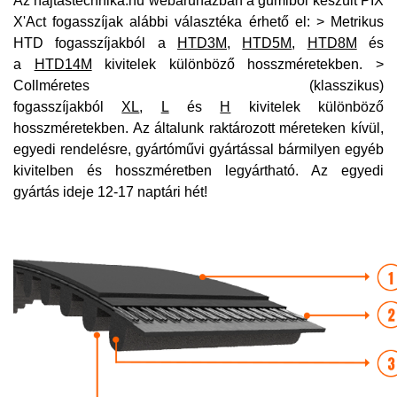
Az hajtastechnika.hu webáruházban a gumiból készült PIX
X'Act fogasszíjak alábbi választéka érhető el: > Metrikus
HTD fogasszíjakból a
HTD3M
,
HTD5M
,
HTD8M
és
a
HTD14M
kivitelek különböző hosszméretekben. >
Collméretes (klasszikus)
fogasszíjakból
XL
,
L
és
H
kivitelek különböző
hosszméretekben. Az általunk raktározott méreteken kívül,
egyedi rendelésre, gyártóművi gyártással bármilyen egyéb
kivitelben és hosszméretben legyártható. Az egyedi
gyártás ideje 12-17 naptári hét!