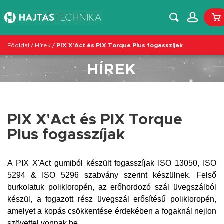
Főoldal
/
Hírek
/
PIX X'Act és PIX Torque Plus fogasszíjak
HÍREK
PIX X'Act és PIX Torque
Plus fogasszíjak
A PIX X'Act gumiból készült fogasszíjak ISO 13050, ISO
5294 & ISO 5296 szabvány szerint készülnek. Felső
burkolatuk polikloropén, az erőhordozó szál üvegszálból
készül, a fogazott rész üvegszál erősítésű polikloropén,
amelyet a kopás csökkentése érdekében a fogaknál nejlon
szövettel vonnak be.