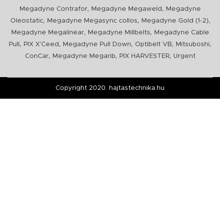
,
,
Megadyne Contrafor
Megadyne Megaweld
Megadyne
,
,
,
Oleostatic
Megadyne Megasync collos
Megadyne Gold (1-2)
,
,
Megadyne Megalinear
Megadyne Millbelts
Megadyne Cable
,
,
,
,
,
Pull
PIX X'Ceed
Megadyne Pull Down
Optibelt VB
Mitsuboshi
,
,
,
ConCar
Megadyne Megarib
PIX HARVESTER
Urgent
Copyright 2020. hajtastechnika.hu