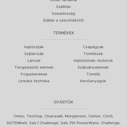
Kosár tartalma
Szállítás
Szavatosság
Elállás a szerződéstől
TERMÉKEK
Hajtószíjak
Csapágyak
Szíjtárcsák
Tömítések
Láncok
Hajtóművek, motorok
Tengelykötő elemek
Szabványelemek
Fogaskerekek
Tömlők
Lineáris technika
Kenőanyagok
GYÁRTÓK
,
,
,
,
,
,
Omec
Techtop
Chiaravalli
Morgensen
Cemer
Conti
,
,
,
,
,
SISTEMbelt
Sati / Challenge
Sati
PIX PowerWare
Challenge