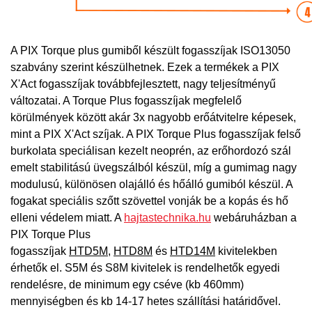
A
PIX Torque plus gumiből készült fogasszíjak ISO13050
szabvány szerint készülhetnek. Ezek a termékek a PIX
X'Act fogasszíjak továbbfejlesztett, nagy teljesítményű
változatai. A Torque Plus fogasszíjak megfelelő
körülmények között akár 3x nagyobb erőátvitelre képesek,
mint a PIX X'Act szíjak. A PIX Torque Plus fogasszíjak felső
burkolata speciálisan kezelt neoprén, az erőhordozó szál
emelt stabilitású üvegszálból készül, míg a gumimag nagy
modulusú, különösen olajálló és hőálló gumiból készül. A
fogakat speciális szőtt szövettel vonják be a kopás és hő
elleni védelem miatt.
A
hajtastechnika.hu
webáruházban a
PIX Torque Plus
fogasszíjak
HTD5M
,
HTD8M
és
HTD14M
kivitelekben
érhetők el. S5M és S8M kivitelek is rendelhetők egyedi
rendelésre, de minimum egy cséve (kb 460mm)
mennyiségben és kb 14-17 hetes szállítási határidővel.